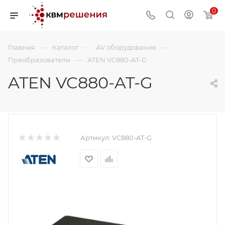
0
—
—
—
Главная
Каталог
AV оборудование
—
Преобразователи
ATEN VC880-AT-G
ATEN VC880-AT-G
Артикул:
VC880-AT-G