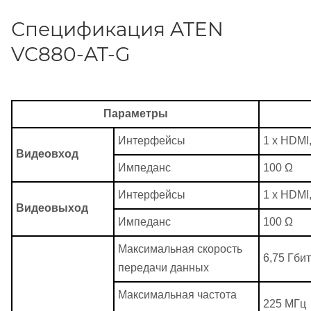
Спецификация ATEN
VC880-AT-G
Параметры
Интерфейсы
1 х HDMI,
Видеовход
Импеданс
100 Ω
Интерфейсы
1 х HDMI,
Видеовыход
Импеданс
100 Ω
Максимальная скорость
6,75 Гбит
передачи данных
Максимальная частота
225 МГц