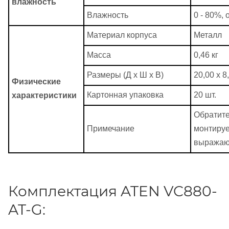
влажность
Влажность
0 - 80%,
Материал корпуса
Металл
Масса
0,46 кг
Размеры (Д х Ш х В)
20,00 x 8
Физические
Картонная упаковка
20 шт.
характеристики
Обратите
Примечание
монтируе
выражают
Комплектация ATEN VC880-
AT-G: