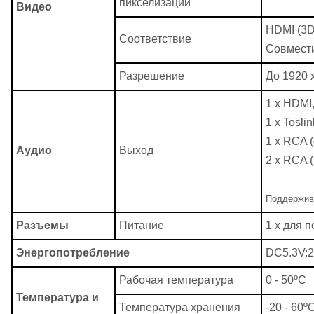
пикселизации
Видео
HDMI (3D
Соответствие
Совмест
Разрешение
До 1920 
1 х HDMI,
1 х Tosli
1 х RCA 
Аудио
Выход
2 х RCA 
Поддержив
Разъемы
Питание
1 х для 
Энергопотребление
DC5.3V:
Рабочая температура
0 - 50ºC
Температура и
Температура хранения
-20 - 60º