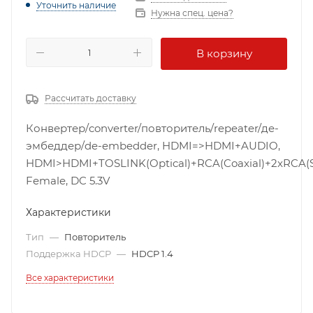
Уточнить наличие
Нужна спец. цена?
В корзину
Рассчитать доставку
Конвертер/converter/повторитель/repeater/де-
эмбеддер/de-embedder, HDMI=>HDMI+AUDIO,
HDMI>HDMI+TOSLINK(Optical)+RCA(Coaxial)+2xRCA(St
Female, DC 5.3V
Характеристики
Тип
—
Повторитель
Поддержка HDCP
—
HDCP 1.4
Все характеристики