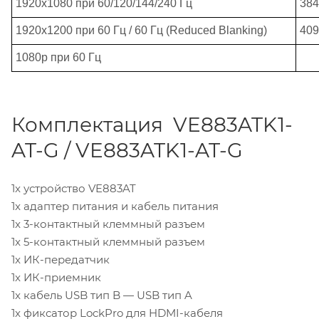
1920x1080 при 60/120/144/240 Гц
384
1920x1200
при
60
Гц
/ 60
Гц
(Reduced Blanking)
409
1080p при 60 Гц
Комплектация VE883ATK1-
AT-G / VE883ATK1-AT-G
1x устройство VE883AT
1x адаптер питания и кабель питания
1x 3-контактный клеммный разъем
1x 5-контактный клеммный разъем
1x ИК-передатчик
1x ИК-приемник
1x кабель USB тип B — USB тип A
1x фиксатор LockPro для HDMI-кабеля