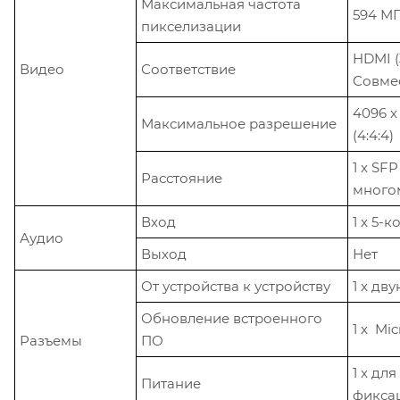
Максимальная частота
594 М
пикселизации
HDMI (
Видео
Соответствие
Совмес
4096 x 
Максимальное разрешение
(4:4:4)
1 x SF
Расстояние
много
Вход
1 x 5-
Аудио
Выход
Нет
От устройства к устройству
1 x дв
Обновление встроенного
1 x
Mic
Разъемы
ПО
1 x дл
Питание
фикса