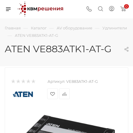
0
—
—
—
Главная
Каталог
AV оборудование
Удлинители
—
ATEN VE883ATK1-AT-G
ATEN VE883ATK1-AT-G
Артикул:
VE883ATK1-AT-G