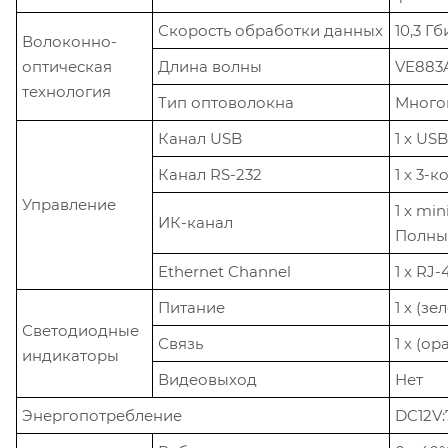
Скорость обработки данных
10,3 Гб
Волоконно-
оптическая
Длина волны
VE883A
технология
Тип оптоволокна
Многом
Канал USB
1 x USB
Канал RS-232
1 x 3-
Управление
1 x
min
ИК-канал
Полный
Ethernet Channel
1 x RJ-
Питание
1 х (зе
Светодиодные
Связь
1 х (о
индикаторы
Видеовыход
Нет
Энергопотребление
DC12V: