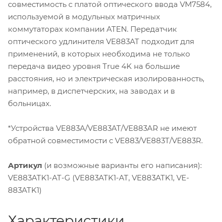
совместимость с платой оптического ввода VM7584,
используемой в модульных матричных
коммутаторах компании ATEN. Передатчик
оптического удлинителя VE883AT подходит для
применений, в которых необходима не только
передача видео уровня True 4K на большие
расстояния, но и электрическая изолированность,
например, в диспетчерских, на заводах и в
больницах.
*Устройства VE883A/VE883AT/VE883AR не имеют
обратной совместимости с VE883/VE883T/VE883R.
Артикул
(и возможные варианты его написания):
VE883ATK1-AT-G (VE883ATK1-AT, VE883ATK1, VE-
883ATK1)
Характеристики