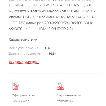
HDMI+AUDIO+USB+RS232+IR+ETHERNET, 300
м., 2xОптич.волокно многомод.850нм, HDMI+5
клемм+USB B+3 клеммы+RJ45+MINIJACK+SFP,
~, DC 12V, (макс.раз.4096x2160/3840x2160 60Hz
4:2:0/30Hz 4:4:4;HDMI 2.0/HDCP 2.2)
Характеристики
Вес в упаковке, кг.
—
0.67
Длина упаковки, мм.
—
16.94
Все характеристики
Официальный
Персональный
поставщик
менеджер