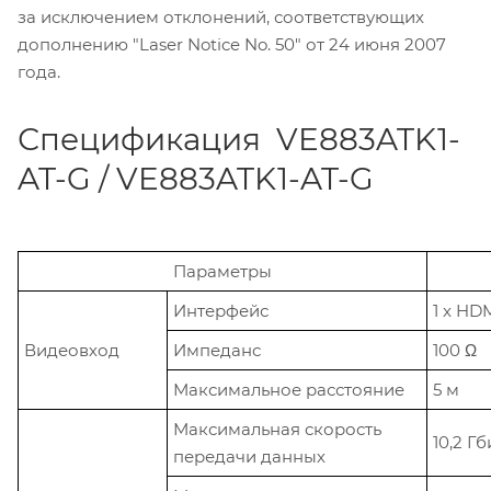
за исключением отклонений, соответствующих
дополнению "Laser Notice No. 50" от 24 июня 2007
года.
Спецификация VE883ATK1-
AT-G / VE883ATK1-AT-G
Параметры
Интерфейс
1 x HD
Видеовход
Импеданс
100 Ω
Максимальное расстояние
5 м
Максимальная скорость
10,2 Г
передачи данных