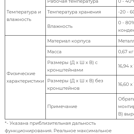
Рабочая температура
0 - 40
Температура и
Температура хранения
-20 - 6
влажность
0 - 80
Влажность
конде
Материал корпуса
Метал
Масса
0,67 кг
Размеры (Д х Ш х В) с
16,94 x
кронштейнами
Физические
Размеры (Д х Ш х В) без
характеристики
16,60 x
кронштейнов
Обрати
Примечание
монтир
В) выр
*- Указана приблизительная дальность
функционирования. Реальное максимальное