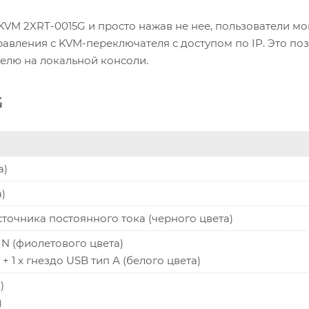
KVM 2XRT-0015G и просто нажав не нее, пользователи мо
авления с KVM-переключателя с доступом по IP. Это по
елю на локальной консоли.
G
а)
)
сточника постоянного тока (черного цвета)
DIN (фиолетового цвета)
) + 1 x гнездо USB тип А (белого цвета)
)
)