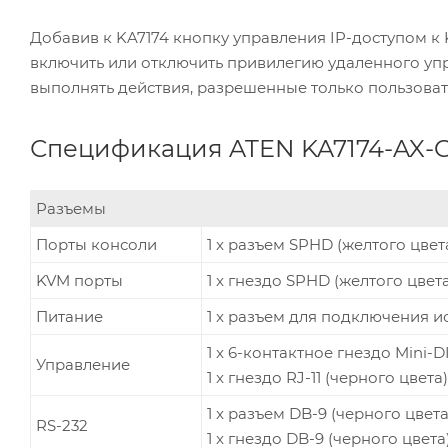
Добавив к KA7174 кнопку управления IP-доступом к 
включить или отключить привилегию удаленного упр
выполнять действия, разрешенные только пользоват
Спецификация ATEN KA7174-AX-
Разъемы
Порты консоли
1 x разъем SPHD (желтого цвет
KVM порты
1 x гнездо SPHD (желтого цвета
Питание
1 x разъем для подключения и
1 x 6-контактное гнездо Mini-
Управление
1 x гнездо RJ-11 (черного цвета
1 x разъем DB-9 (черного цвета
RS-232
1 x гнездо DB-9 (черного цвета