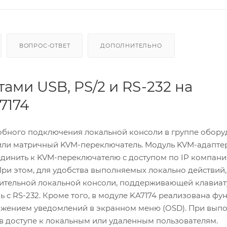
ВОПРОС-ОТВЕТ
ДОПОЛНИТЕЛЬНО
ами USB, PS/2 и RS-232 на
7174
обного подключения локальной консоли в группе обору
или матричный KVM-переключатель. Модуль KVM-адапте
оединить к KVM-переключателю с доступом по IP компани
При этом, для удобства выполняемых локально действий,
ительной локальной консоли, поддерживающей клавиат
 с RS-232. Кроме того, в модуле KA7174 реализована фу
ажением уведомлений в экранном меню (OSD). При вып
 в доступе к локальным или удаленным пользователям.