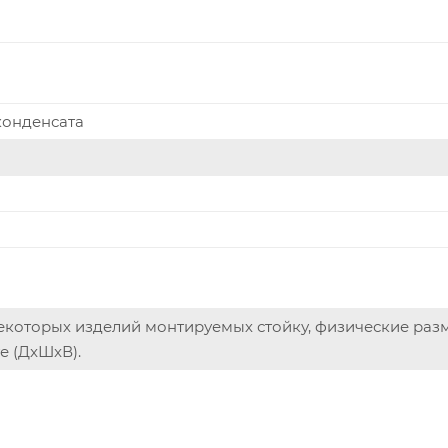
 конденсата
некоторых изделий монтируемых стойку, физические ра
е (ДxШxВ).