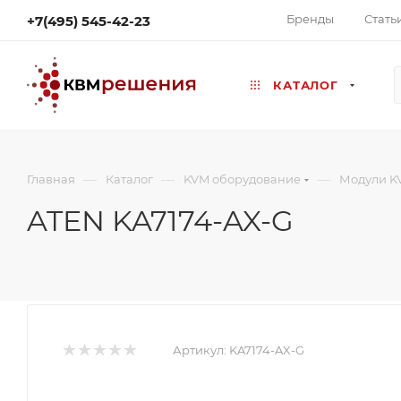
Бренды
Стать
+7(495) 545-42-23
КАТАЛОГ
—
—
—
Главная
Каталог
KVM оборудование
Модули K
ATEN KA7174-AX-G
Артикул:
KA7174-AX-G