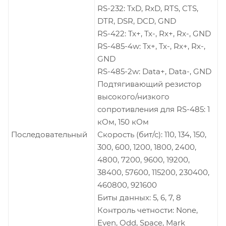
RS-232: TxD, RxD, RTS, CTS,
DTR, DSR, DCD, GND
RS-422: Tx+, Tx-, Rx+, Rx-, GND
RS-485-4w: Tx+, Tx-, Rx+, Rx-,
GND
RS-485-2w: Data+, Data-, GND
Подтягивающий резистор
высокого/низкого
сопротивления для RS-485: 1
кОм, 150 кОм
Последовательный
Скорость (бит/с): 110, 134, 150,
300, 600, 1200, 1800, 2400,
4800, 7200, 9600, 19200,
38400, 57600, 115200, 230400,
460800, 921600
Биты данных: 5, 6, 7, 8
Контроль четности: None,
Even, Odd, Space, Mark