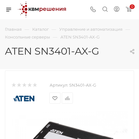
0
—
—
—
Главная
Каталог
Управление и автоматизация
—
Консольные серверы
ATEN SN3401-AX-G
ATEN SN3401-AX-G
Артикул:
SN3401-AX-G