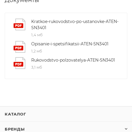
Kratkoe-rukovodstvo-po-ustanovke-ATEN-
SN3401
1,4 мб
Opisanie-i-spetsifikatsii-ATEN-SN3401
1,2 мб
Rukovodstvo-polzovatelya-ATEN-SN3401
3,1 мб
КАТАЛОГ
БРЕНДЫ