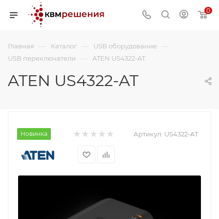
0
—
—
—
Главная
Каталог
USB оборудование
—
USB переключатели
ATEN US4322-AT
ATEN US4322-AT
Новинка
Артикул:
US4322-AT