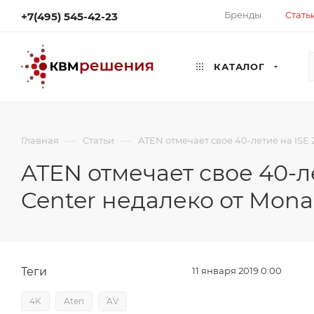
Бренды
Стать
+7(495) 545-42-23
КАТАЛОГ
—
—
Главная
Статьи
ATEN отмечает свое 40-летие на ISE 
ATEN отмечает свое 40-л
Center недалеко от Mona
Теги
11 января 2019 0:00
4K
Aten
AV