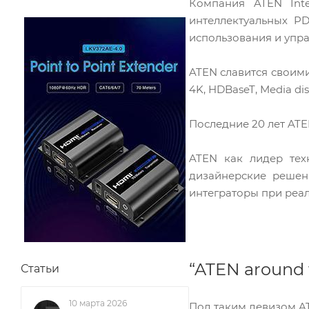
Компания ATEN Inte
интеллектуальных P
использования и упра
ATEN славится своими
4K, HDBaseT, Media dist
Последние 20 лет ATE
ATEN как лидер тех
дизайнерские решен
интеграторы при реал
“ATEN around t
Статьи
10 марта 2026
Под таким девизом ATE