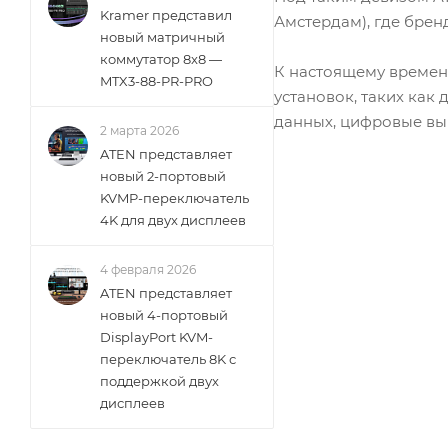
Kramer представил
Амстердам), где брен
новый матричный
коммутатор 8x8 —
К настоящему времен
MTX3-88-PR-PRO
установок, таких как
данных, цифровые выв
2 марта 2026
ATEN представляет
новый 2-портовый
KVMP-переключатель
4K для двух дисплеев
4 февраля 2026
ATEN представляет
новый 4-портовый
DisplayPort KVM-
переключатель 8K с
поддержкой двух
дисплеев