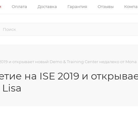
и
Оплата
Доставка
Гарантия
Отзывы
Компа
2019 и открывает новый Demo & Training Center недалеко от Mona 
етие на ISE 2019 и открыва
 Lisa