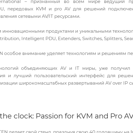
rnational – признанный во всем мире ведущий пр
DU, передовых KVM и pro AV для решений подключен
вления сетевыми AV/IT ресурсами.
 инновационными продуктами и уникальными технологиями 
ribution, Intelligent PDU, Extenders, Switches, Splitters, Se
N особое внимание уделяет технологиям и решениям пере
нологий объединяющих AV и IT миры, уже получил 
ия и лучший пользовательский интерфейс для решен
изации широкомасштабных развертываний AV over IP сис
he clock: Passion for KVM and Pro AV
N делает свой стенд, празднуя свою 40 годовщину на Int