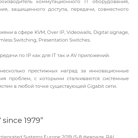
оизводитель коммутационного IT оборудования,
ия, защищенного доступа, передачи, совместного
в сфере KVM, Over IP, Videowalls, Digital signage,
amless Switching, Presentation Switches.
дачи по IP как для IT так и AV приложений.
несколько престижных наград за инновационные
ия проблем, с которыми сталкиваются системные
тем в любой точке существующей Gigabit сети.
 since 1979”
egrated Systems Europe 2019 (5-8 февраля, RAI