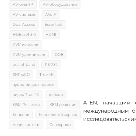
AV-over-IP
AV-оборудование
AV-системы
AVoIP
Dual Access
Essentials
HDBaseT 3.0
HDMI
KVM консоль
KVM удлинитель
OOB
out-of-band
RS-232
SN11xxCO
True 4K
аудио-видео системы
видео True 4K
кабели
ATEN, начавший 
КВМ Решения
КВМ решения
международным б
Консоль
Консольный сервер
исследовательски
медиаконтент
Серверные