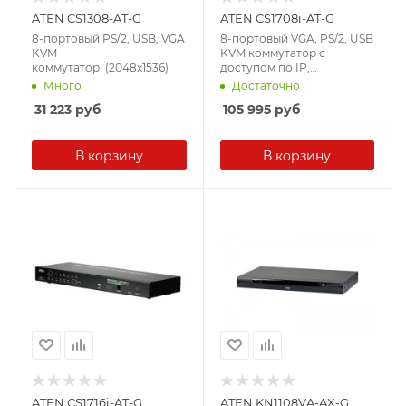
ATEN CS1308-AT-G
ATEN CS1708i-AT-G
8-портовый PS/2, USB, VGA
8-портовый VGA, PS/2, USB
KVM
KVM коммутатор с
коммутатор (2048x1536)
доступом по IP,
управление 1 локал. + 1
Много
Достаточно
удал. (1920x1200)
31 223
руб
105 995
руб
В корзину
В корзину
ATEN CS1716i-AT-G
ATEN KN1108VA-AX-G