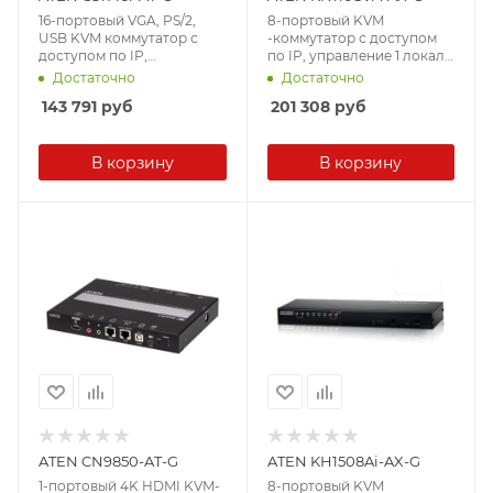
16-портовый VGA, PS/2,
8-портовый KVM
USB KVM коммутатор с
-коммутатор с доступом
доступом по IP,
по IP, управление 1 локал.
управление 1 локал. + 1
+ 1 удал. (1920x1200)
Достаточно
Достаточно
удал. (1920x1200)
143 791
руб
201 308
руб
В корзину
В корзину
ATEN CN9850-AT-G
ATEN KH1508Ai-AX-G
1-портовый 4K HDMI KVM-
8-портовый KVM