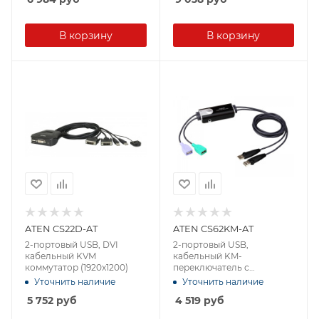
В корзину
В корзину
ATEN CS22D-AT
ATEN CS62KM-AT
2-портовый USB, DVI
2-портовый USB,
кабельный KVM
кабельный KM-
коммутатор (1920x1200)
переключатель с
функцией Boundless
Уточнить наличие
Уточнить наличие
Switching
5 752
руб
4 519
руб