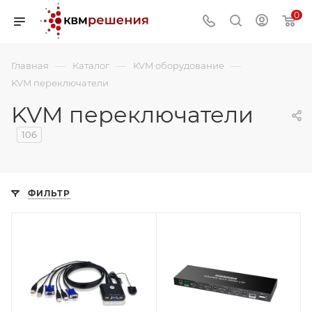
0
—
—
—
Главная
Каталог
KVM оборудование
KVM переключатели
KVM переключатели
106
ФИЛЬТР