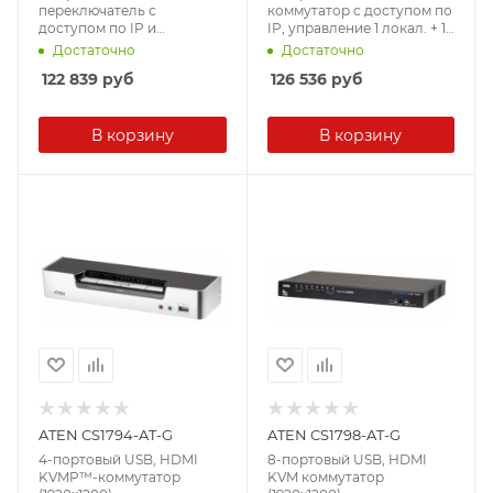
переключатель с
коммутатор с доступом по
доступом по IP и
IP, управление 1 локал. + 1
поддержкой 1-
удал. (1920x1200)
Достаточно
Достаточно
локального/удаленного
122 839
руб
126 536
руб
сеанса совместной работы
В корзину
В корзину
ATEN CS1794-AT-G
ATEN CS1798-AT-G
4-портовый USB, HDMI
8-портовый USB, HDMI
KVMP™-коммутатор
KVM коммутатор