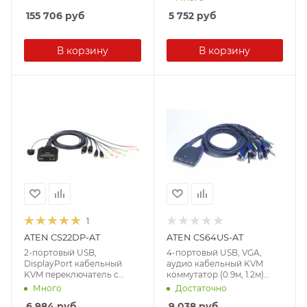
порта, (1920 x 1200)
155 706
руб
5 752
руб
В корзину
В корзину
1
ATEN CS22DP-AT
ATEN CS64US-AT
2-портовый USB,
4-портовый USB, VGA,
DisplayPort кабельный
аудио кабельный KVM
KVM переключатель с
коммутатор (0.9м, 1.2м)
пультом удаленного
(2048x1536)
Много
Достаточно
переключения порта
6 984
руб
9 038
руб