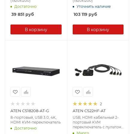
(1920x1200)
(1920x1200)
Достаточно
Уточнить наличие
39 851
руб
103 119
руб
В корзину
В корзину
2
ATEN CS18208-AT-G
ATEN CS22HF-AT
8-портовый, USB 3.0, 4K,
USB, HDMI кабельный 2-
HDMI KVM-переключатель
портовый KVM
переключатель с пультом
Достаточно
удаленного переключения
Много