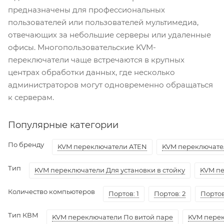
предназначены для профессиональных
пользователей или пользователей мультимедиа,
отвечающих за небольшие серверы или удаленные
офисы. Многопользовательские KVM-
переключатели чаще встречаются в крупных
центрах обработки данных, где несколько
администраторов могут одновременно обращаться
к серверам.
Популярные категории
По бренду
KVM переключатели ATEN
KVM переключате
Тип
KVM переключатели Для установки в стойку
KVM п
Количество компьютеров
Портов: 1
Портов: 2
Портов
Тип КВМ
KVM переключатели По витой паре
KVM перек