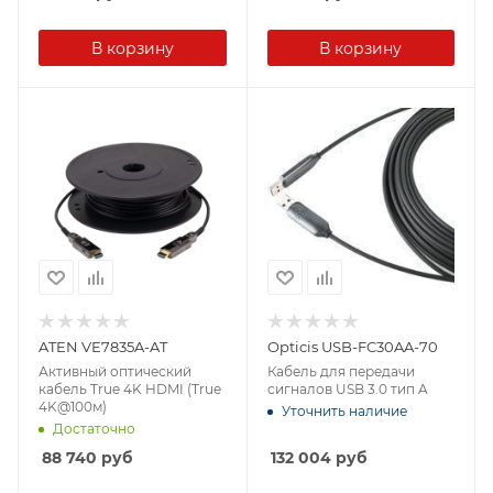
В корзину
В корзину
ATEN VE7835A-AT
Opticis USB-FC30AA-70
Активный оптический
Кабель для передачи
кабель True 4K HDMI (True
сигналов USB 3.0 тип A
4K@100м)
Уточнить наличие
Достаточно
88 740
руб
132 004
руб