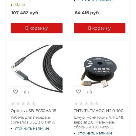
Мало
107 482
руб
64 416
руб
В корзину
В корзину
Opticis USB-FC30AA-15
TNTv TNTV AOC-H2.0-100
Кабель для передачи
Шнур, мониторный, HDMI,
сигналов USB 3.0 тип A
версия 2.0, Male-Male,
сборный, 100 метр.,
Уточнить наличие
черный, (технология AOC)
Уточнить наличие