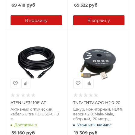
69 418
руб
65 322
руб
В корзину
В корзину
ATEN UE3410F-AT
TNTv TNTV AOC-H2.0-20
Активный оптический
Шнур, мониторный, HDMI,
кабель Ultra HD USB-C, 10
версия 2.0, Male-Male,
м
сборный, 20 метр.,
черный, (технология AOC)
Достаточно
Уточнить наличие
59 160
руб
19 309
руб