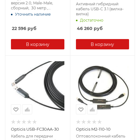
версия 2.0, Male-Male,
Активный гибридный
сборный, 30 метр.,
кабель USB-C 3.1 (вилка-
черный, (технология AOC)
вилка)
Уточнить наличие
Достаточно
22 596
руб
46 260
руб
В корзину
В корзину
Opticis USB-FC30AA-30
Opticis M2-110-10
Кабель для передачи
Оптоволоконный кабель