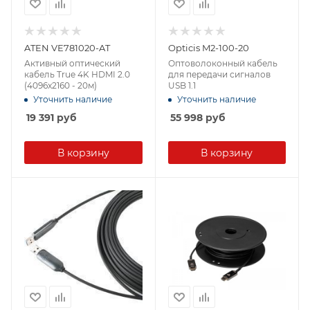
ATEN VE781020-AT
Opticis M2-100-20
Активный оптический
Оптоволоконный кабель
кабель True 4K HDMI 2.0
для передачи сигналов
(4096x2160 - 20м)
USB 1.1
Уточнить наличие
Уточнить наличие
19 391
руб
55 998
руб
В корзину
В корзину