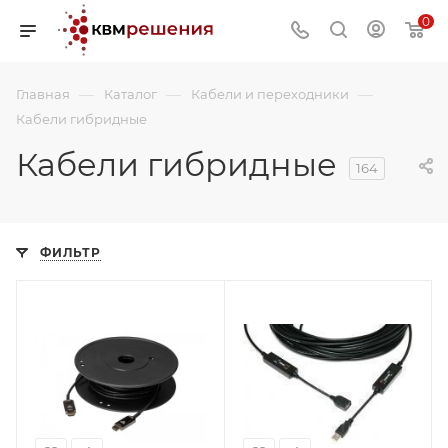
0
—
—
—
Главная
Каталог
Кабели и переходники
Кабели гибридные
Кабели гибридные
164
ФИЛЬТР