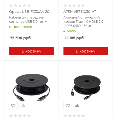
Opticis USB-FC30AA-20
ATEN VE781030-AT
Кабель для передачи
Активный оптический
сигналов USB 3.0 тип A
кабель True 4K HDMI 2.0
(4096x2160 - 30м)
Достаточно
Мало
75 396
руб
22 185
руб
В корзину
В корзину