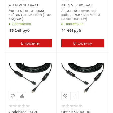
ATEN VE7833A-AT
ATEN VE781010-AT
Активный оптический
Активный оптический
кабель True 4K HDMI (True
кабель True 4K HDMI 2.0
4K@30м)
(4096x2160 - 10м)
Достаточно
Достаточно
35 249
руб
14 461
руб
В корзину
В корзину
Opticis M2-100-30
Opticis M2-100-10