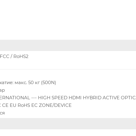
 FCC / RoHS2
тие: макс. 50 кг (500N)
ар
TERNATIONAL --- HIGH SPEED HDMI HYBRID ACTIVE OPTI
C CE EU RoHS EC ZONE/DEVICE
ся