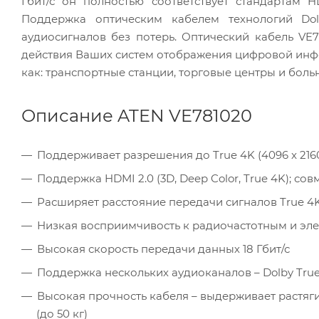
Гбит/с он полностью соответствует стандартам 
Поддержка оптическим кабелем технологий Do
аудиосигналов без потерь. Оптический кабель V
действия Ваших систем отображения цифровой инфо
как: транспортные станции, торговые центры и бол
Описание ATEN VE781020
Поддерживает разрешения до True 4K (4096 x 2160 
Поддержка HDMI 2.0 (3D, Deep Color, True 4K); со
Расширяет расстояние передачи сигналов True 4
Низкая восприимчивость к радиочастотным и э
Высокая скорость передачи данных 18 Гбит/с
Поддержка нескольких аудиоканалов – Dolby Tru
Высокая прочность кабеля – выдерживает растяги
(до 50 кг)