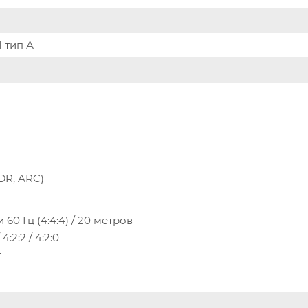
 тип А
HDR, ARC)
 60 Гц (4:4:4) / 20 метров
:2:2 / 4:2:0
т