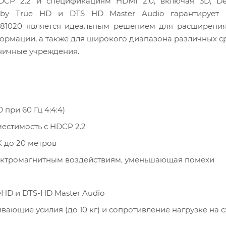
HDCP 2.2 и спецификациям HDMI 2.0, включая 3D, De
lby True HD и DTS HD Master Audio гарантирует 
E781020 является идеальным решением для расширени
рмации, а также для широкого диапазона различных ср
ьничные учреждения.
при 60 Гц 4:4:4)
вместимость с HDCP 2.2
K до 20 метров
лектромагнитным воздействиям, уменьшающая помехи
eHD и DTS-HD Master Audio
вающие усилия (до 10 кг) и сопротивление нагрузке на 