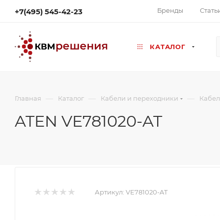
Бренды
Стать
+7(495) 545-42-23
КАТАЛОГ
—
—
—
Главная
Каталог
Кабели и переходники
Кабел
ATEN VE781020-AT
Артикул:
VE781020-AT