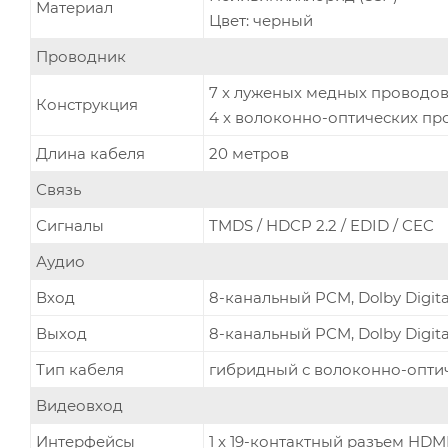
Материал
Цвет: черный
Проводник
7 x луженых медных проводов (
Конструкция
4 x волоконно-оптических про
Длина кабеля
20 метров
Связь
Сигналы
TMDS / HDCP 2.2 / EDID / CEC
Аудио
Вход
8-канальный PCM, Dolby Digita
Выход
8-канальный PCM, Dolby Digita
Тип кабеля
гибридный с волоконно-опти
Видеовход
Интерфейсы
1 x 19-контактный разъем HDMI