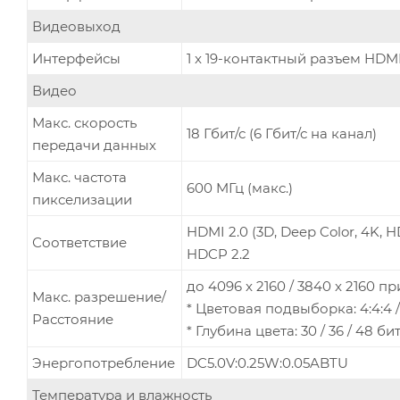
Видеовыход
Интерфейсы
1 x 19-контактный разъем HDMI
Видео
Макс. скорость
18 Гбит/с (6 Гбит/с на канал)
передачи данных
Макс. частота
600 MГц (макс.)
пикселизации
HDMI 2.0 (3D, Deep Color, 4K, 
Соответствие
HDCP 2.2
до 4096 x 2160 / 3840 x 2160 при
Макс. разрешение/
* Цветовая подвыборка: 4:4:4 / 4
Расстояние
* Глубина цвета: 30 / 36 / 48 би
Энергопотребление
DC5.0V:0.25W:0.05ABTU
Температура и влажность