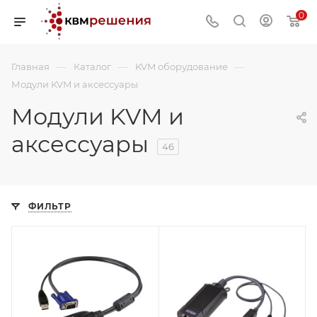
0
—
—
—
Главная
Каталог
KVM оборудование
Модули KVM и аксессуары
Модули KVM и
аксессуары
46
ФИЛЬТР