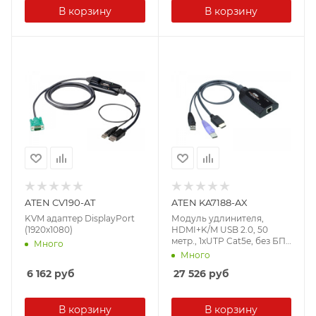
В корзину
В корзину
ATEN CV190-AT
ATEN KA7188-AX
KVM адаптер DisplayPort
Модуль удлинителя,
(1920x1080)
HDMI+K/M USB 2.0, 50
метр., 1xUTP Cat5e, без БП,
Много
(Virtual
Много
Media;Smartcard/CAC)
6 162
руб
27 526
руб
(1920x1200)
В корзину
В корзину