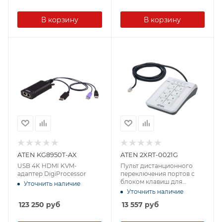
В корзину
В корзину
ATEN KG8950T-AX
ATEN 2XRT-0021G
USB 4K HDMI KVM-
Пульт дистанционного
адаптер DigiProcessor
переключения портов с
блоком клавиш для
Уточнить наличие
настольных KVM-
Уточнить наличие
переключателей ATEN
123 250
руб
13 557
руб