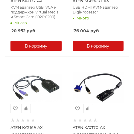
ATEN KA7177-AX
ATEN KG8900T-AX
KVM адаптер USB, VGA и
USB HDMI KVM-адаптер
поддержкой Virtual Media
DigiProcessor
и Smart Card (1920x1200)
Много
Много
20 952
руб
76 004
руб
В корзину
В корзину
ATEN KA7169-AX
ATEN KA7170-AX