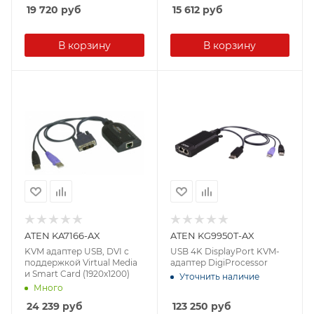
19 720
руб
15 612
руб
В корзину
В корзину
ATEN KA7166-AX
ATEN KG9950T-AX
KVM адаптер USB, DVI с
USB 4K DisplayPort KVM-
поддержкой Virtual Media
адаптер DigiProcessor
и Smart Card (1920x1200)
Уточнить наличие
Много
24 239
руб
123 250
руб