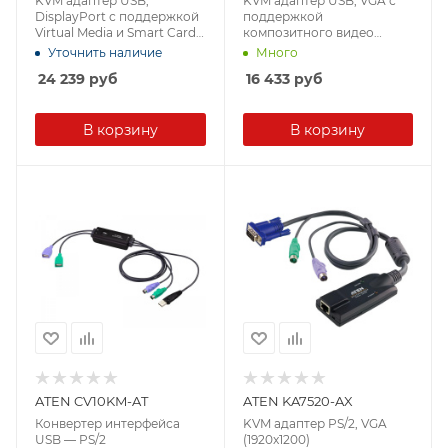
KVM адаптер USB,
KVM адаптер USB, VGA с
DisplayPort с поддержкой
поддержкой
Virtual Media и Smart Card
композитного видео
(1920x1200)
сигнала (1920x1200)
Уточнить наличие
Много
24 239
руб
16 433
руб
В корзину
В корзину
ATEN CV10KM-AT
ATEN KA7520-AX
Конвертер интерфейса
KVM адаптер PS/2, VGA
USB — PS/2
(1920x1200)