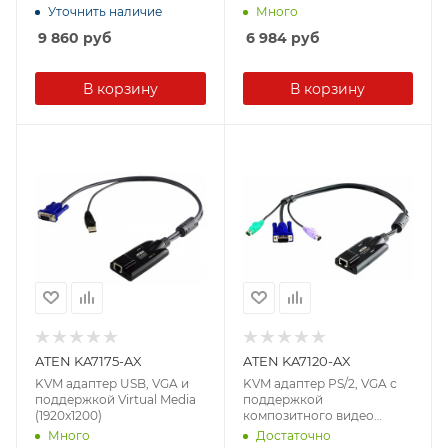
Уточнить наличие
Много
9 860
руб
6 984
руб
В корзину
В корзину
ATEN KA7175-AX
ATEN KA7120-AX
KVM адаптер USB, VGA и
KVM адаптер PS/2, VGA с
поддержкой Virtual Media
поддержкой
(1920x1200)
композитного видео
сигнала (1920x1200)
Много
Достаточно