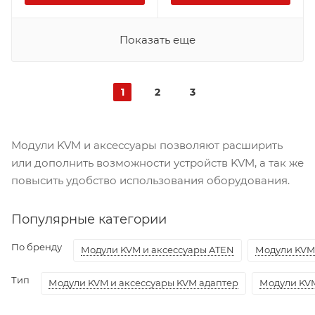
Показать еще
1
2
3
Модули KVM и аксессуары позволяют расширить
или дополнить возможности устройств KVM, а так же
повысить удобство использования оборудования.
Популярные категории
По бренду
Модули KVM и аксессуары ATEN
Модули KVM 
Тип
Модули KVM и аксессуары KVM адаптер
Модули KVM