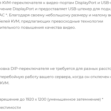
 KVM-переключателя к видео-портам DisplayPort и USB
чение DisplayPort и предоставляет USB-штекер для под
AC *. Благодаря своему небольшому размеру и малому в
белей KVM, предлагающих превосходные технологии
чительного повышения качества видео.
новка DIP-переключателя не требуется для разных расст
перебойную работу вашего сервера, когда он отключен 
 KVM.
решение до 1920 x 1200 (уменьшенное затемнение) *
местимости