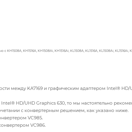
KH1508A, KH1516A, KH1508Ai, KH1516Ai, KL1508A, KL1516A, KL1508Ai, KL1516Ai, 
ости между KA7169 и графическим адаптером Intel® HD
с Intel® HD/UHD Graphics 630, то мы настоятельно реком
очетании с конвертерным решением, как указано ниже.
онвертером VC985.
конвертером VC986.