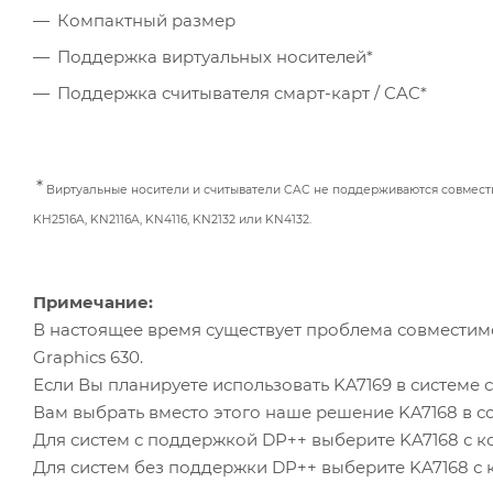
Компактный размер
Поддержка виртуальных носителей*
Поддержка считывателя смарт-карт / CAC*
*
Виртуальные носители и считыватели CAC не поддерживаются совместно с 
KH2516A, KN2116A, KN4116, KN2132 или KN4132.
Примечание:
В настоящее время существует проблема совместим
Graphics 630.
Если Вы планируете использовать KA7169 в системе 
Вам выбрать вместо этого наше решение KA7168 в с
Для систем с поддержкой DP++ выберите KA7168 с к
Для систем без поддержки DP++ выберите KA7168 с 