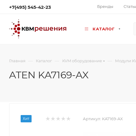
Бренды
Стать
+7(495) 545-42-23
КАТАЛОГ
—
—
—
Главная
Каталог
KVM оборудование
Модули K
ATEN KA7169-AX
Хит
Артикул:
KA7169-AX