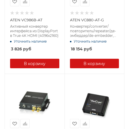
ATEN VC986B-AT
ATEN VC880-AT-G
Активный конвертер
Конвертер/converter/
интерфейса из DisplayPort
повторитель/repeater/де-
в True 4K HDMI (4096x2160)
эмбеддер/de-embedder,
HDMI=>HDMI+AUDIO,
Уточнить наличие
Уточнить наличие
HDMI>HDMI+TOSLINK(Opti
3 826
руб
18 154
руб
cal)+RCA(Coaxial)+2xRCA(St
ereo), Female, DC 5.3V
В корзину
В корзину