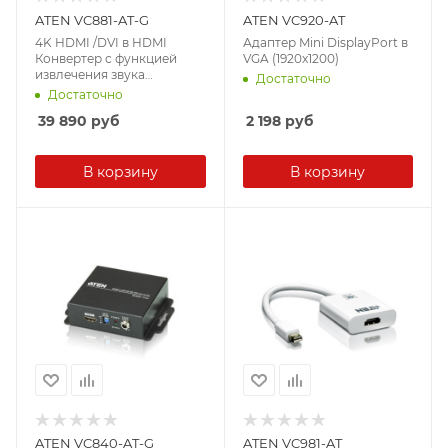
ATEN VC881-AT-G
ATEN VC920-AT
4K HDMI /DVI в HDMI
Адаптер Mini DisplayPort в
Конвертер с функцией
VGA (1920x1200)
извлечения звука
Достаточно
(3840x2160)
Достаточно
39 890
руб
2 198
руб
В корзину
В корзину
ATEN VC840-AT-G
ATEN VC981-AT