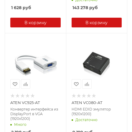
1 628
руб
143 278
руб
В корзину
В корзину
ATEN VC925-AT
ATEN VC080-AT
Конвертер интерфейса из
HDMI EDID эмулятор
DisplayPort в VGA
(1920х1200)
(1920x1200)
Достаточно
Много