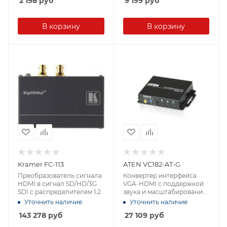
2 198
руб
9 199
руб
В корзину
В корзину
Kramer FC-113
ATEN VC182-AT-G
Преобразователь сигнала
Конвертер интерфейса
HDMI в сигнал SD/HD/3G
VGA-HDMI с поддержкой
SDI с распределителем 1:2.
звука и масштабирования
(1920x1200)
Уточнить наличие
Уточнить наличие
143 278
руб
27 109
руб