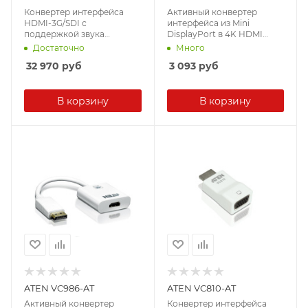
Конвертер интерфейса
Активный конвертер
HDMI-3G/SDI с
интерфейса из Mini
поддержкой звука
DisplayPort в 4K HDMI
(1920x1080)
(3840x2160)
Достаточно
Много
32 970
руб
3 093
руб
В корзину
В корзину
ATEN VC986-AT
ATEN VC810-AT
Активный конвертер
Конвертер интерфейса