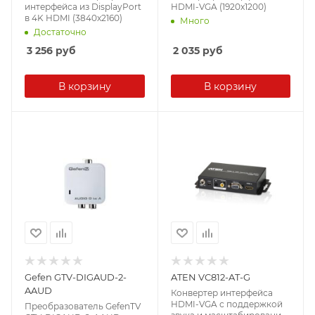
интерфейса из DisplayPort
HDMI-VGA (1920x1200)
в 4K HDMI (3840x2160)
Много
Достаточно
3 256
руб
2 035
руб
В корзину
В корзину
Gefen GTV-DIGAUD-2-
ATEN VC812-AT-G
AAUD
Конвертер интерфейса
HDMI-VGA с поддержкой
Преобразователь GefenTV