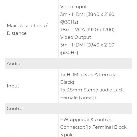
Video Input
3m - HDMI (3840 x 2160
@30Hz)
Max. Resolutions /
1.8m - VGA (1920 x 1200)
Distance
Video Output
3m - HDMI (3840 x 2160
@30Hz)
Audio
1 x HDMI (Type A Female,
Black)
Input
1 x 3.5mm Stereo audio Jack
Female (Green)
Control
FW upgrade & control:
Connector: 1 x Terminal Block,
3 pole