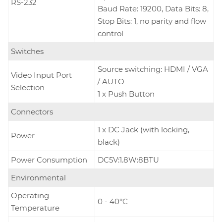
RS-232
Baud Rate: 19200, Data Bits: 8,
Stop Bits: 1, no parity and flow
control
Switches
Source switching: HDMI / VGA
Video Input Port
/ AUTO
Selection
1 x Push Button
Connectors
1 x DC Jack (with locking,
Power
black)
Power Consumption
DC5V:1.8W:8BTU
Environmental
Operating
0 - 40°C
Temperature