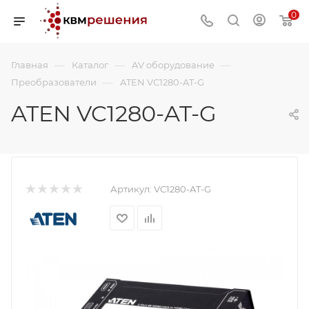
0
—
—
—
Главная
Каталог
AV оборудование
—
Преобразователи
ATEN VC1280-AT-G
ATEN VC1280-AT-G
Артикул:
VC1280-AT-G