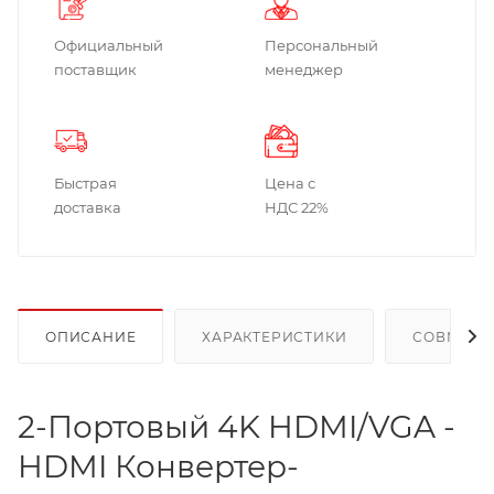
Официальный
Персональный
поставщик
менеджер
Быстрая
Цена с
доставка
НДС 22%
ОПИСАНИЕ
ХАРАКТЕРИСТИКИ
СОВМЕСТ
2-Портовый 4K HDMI/VGA -
HDMI Конвертер-