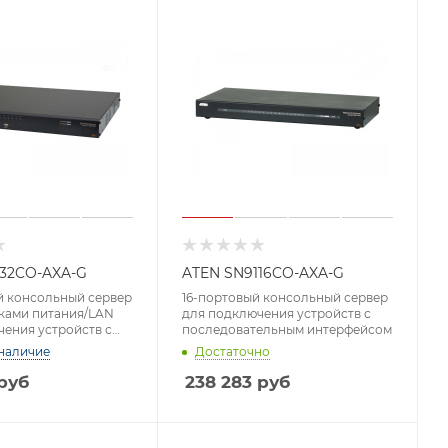
132CO-AXA-G
ATEN SN9116CO-AXA-G
й консольный сервер
16-портовый консольный сервер
оками питания/LAN
для подключения устройств с
ения устройств с
последовательным интерфейсом
ельным интерфейсом
наличие
Достаточно
руб
238 283
руб