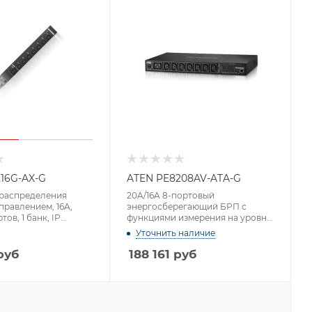
16G-AX-G
ATEN PE8208AV-ATA-G
 распределения
20A/16A 8-портовый
управлением, 16A,
энергосберегающий БРП с
тов, 1 банк, IP
функциями измерения на уровне
порта и коммутации, высота 1U
Уточнить наличие
руб
188 161
руб