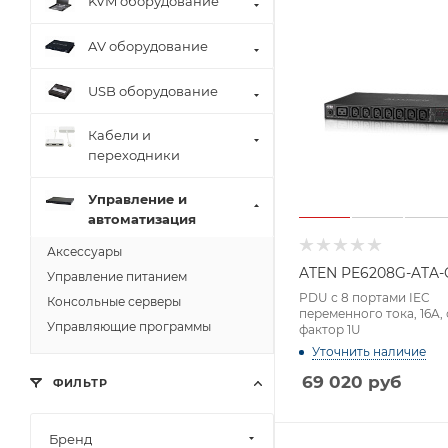
KVM оборудование
AV оборудование
USB оборудование
Кабели и
переходники
Управление и
автоматизация
Аксессуары
ATEN PE6208G-ATA-
Управление питанием
PDU с 8 портами IEC
Консольные серверы
переменного тока, 16A,
Управляющие программы
фактор 1U
Уточнить наличие
69 020
руб
ФИЛЬТР
Бренд