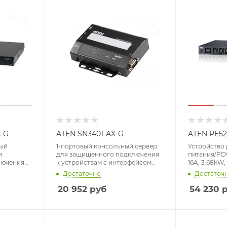
-G
ATEN SN3401-AX-G
ATEN PE52
ный
1-портовый консольный сервер
Устройство
и
для защищенного подключения
питания/PDU
лючения
к устройствам с интерфейсом
16A, 3.68kW,
ательным
RS-232/422/485
IP доступ, в
Достаточно
Достаточ
(7*C13+1*C19;
кВт·ч по ус
20 952
руб
54 230
р