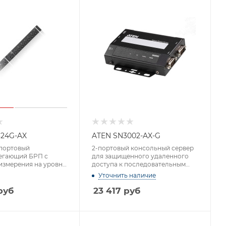
324G-AX
ATEN SN3002-AX-G
-портовый
2-портовый консольный сервер
егающий БРП с
для защищенного удаленного
измерения на уровне
доступа к последовательным
ммутации
портам,
Уточнить наличие
руб
23 417
руб