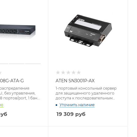
08G-ATA-G
ATEN SN3001P-AX
 распределения
1-портовый консольный сервер
, без управления,
для защищенного удаленного
 8 портов/port, 1 банк,
доступа к последовательным
вод C20,
портам с поддержкой PoE,
но
Уточнить наличие
монитор. V / A / кВт /
тройству;без шнуров)
уб
19 309
руб