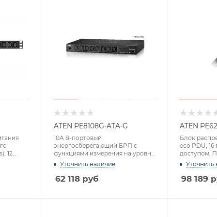
ATEN PE8108G-ATA-G
ATEN PE62
итания
10A 8-портовый
Блок распр
го
энергосберегающий БРП с
eco PDU, 16 
), 12
функциями измерения на уровне
доступом, П
порта и коммутации, высота 1U
Уточнить наличие
Уточнить 
62 118
руб
98 189
р