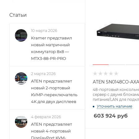
Статьи
10 марта 2026
Kramer представил
новый матричный
коммутатор 8x8 —
MTX3-88-PR-PRO
2 марта 2026
ATEN представляет
ATEN SN0148CO-AXA
новый 2-портовый
48-портовый консоль
сервер с двумя блокам
KVMP-переключатель
питания/LAN для подк
4K для двух дисплеев
устройств с последов
Уточнить наличие
интерфейсом
603 924
руб
4 февраля 2026
ATEN представляет
новый 4-портовый
DisplayPort KVM-