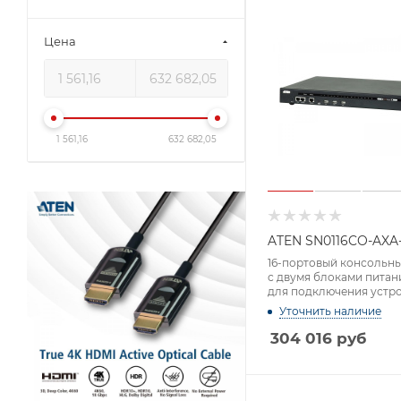
Цена
1 561,16
632 682,05
ATEN SN0116CO-AXA
16-портовый консольн
с двумя блоками питан
для подключения устро
последовательным ин
Уточнить наличие
304 016
руб