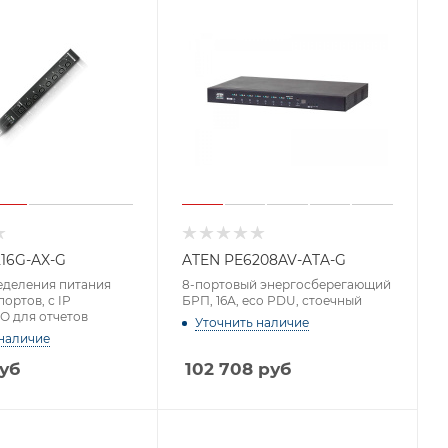
16G-AX-G
ATEN PE6208AV-ATA-G
еделения питания
8-портовый энергосберегающий
портов, с IP
БРП, 16А, eco PDU, стоечный
О для отчетов
Уточнить наличие
наличие
уб
102 708
руб