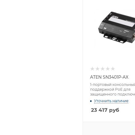
ATEN SN3401P-AX
1-портовый консольный
поддержкой PoE для
защищенного подключ
устройствам с интерфе
Уточнить наличие
232/422/485
23 417
руб