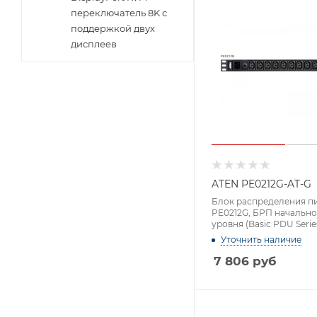
переключатель 8K с
поддержкой двух
дисплеев
ATEN PE0212G-AT-G
Блок распределения п
PE0212G, БРП начально
уровня (Basic PDU Series
портов IEC, мах вх. 16A
Уточнить наличие
7 806
руб