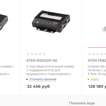
ATEN SN3402P-AX
ATEN PE82
 сервер с
2-портовый консольный сервер
Устройство
с поддержкой PoE для
питания, с 
ения к
защищенного подключения к
3.7kW, 16 пор
йсом RS-
устройствам с интерфейсом RS-
доступ
Уточнить наличие
Мало
232/422/485
32 456
руб
128 180
Показать еще