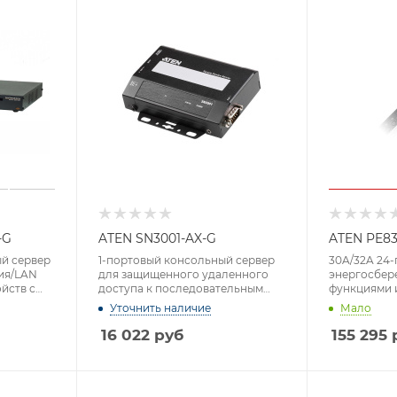
-G
ATEN SN3001-AX-G
ATEN PE8
ый сервер
1-портовый консольный сервер
30A/32A 24
ия/LAN
для защищенного удаленного
энергосбер
йств с
доступа к последовательным
функциями 
терфейсом
портам,
порта и ко
Уточнить наличие
Мало
16 022
руб
155 295