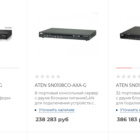
G
ATEN SN0108CO-AXA-G
ATEN SN0
8-портовый консольный сервер
32-портовы
 форм-
с двумя блоками питания/LAN
с двумя бл
для подключения устройств с
для подключ
последовательным интерфейсом
последоват
Уточнить наличие
Уточнить 
238 283
руб
386 183