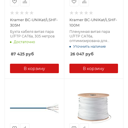
Kramer BC-UNIKat/LSHF-
Kramer BC-UNIKat/LSHF-
305M
100M
Бухта кабеля витая пара
Пленумная витая пара
U/FTP CAT6a, 305 метров
U/FTP CAT6a,
оптимизирована для
Достаточно
передачи сигналов DGKat
Уточнить наличие
и HDBaseT
87 425
руб
26 047
руб
В корзину
В корзину