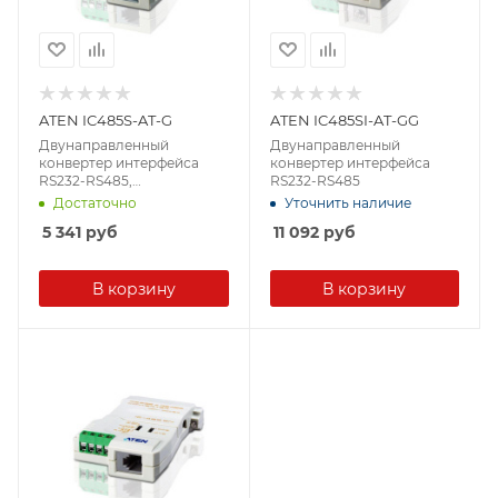
ATEN IC485S-AT-G
ATEN IC485SI-AT-GG
Двунаправленный
Двунаправленный
конвертер интерфейса
конвертер интерфейса
RS232-RS485,
RS232-RS485
поддерживает до 32
Достаточно
Уточнить наличие
концентраторов
5 341
руб
11 092
руб
В корзину
В корзину