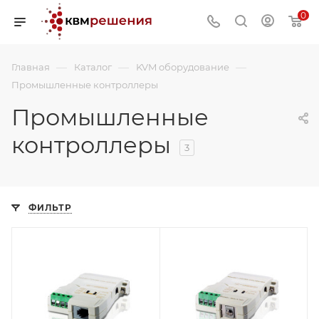
0
—
—
—
Главная
Каталог
KVM оборудование
Промышленные контроллеры
Промышленные
контроллеры
3
ФИЛЬТР