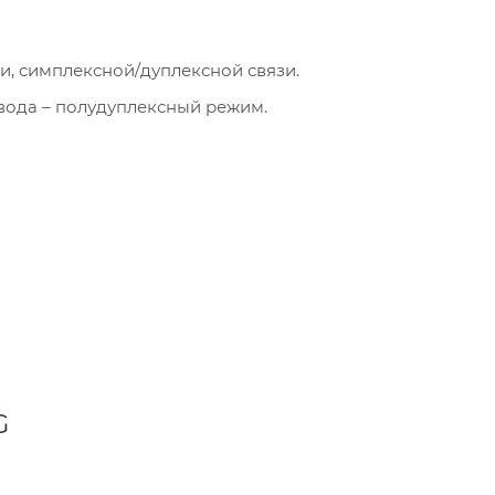
зи, симплексной/дуплексной связи.
вода – полудуплексный режим.
G