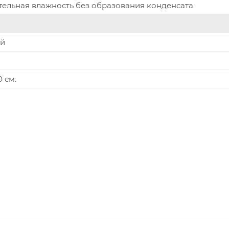
тельная влажность без образования конденсата
ый
0 см.