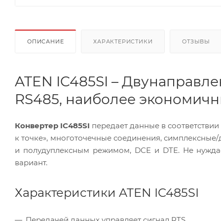
ОПИСАНИЕ
ХАРАКТЕРИСТИКИ
ОТЗЫВЫ
ATEN IC485SI – Двунаправл
RS485, наиболее экономичн
Конвертер IC485SI
передает данные в соответствии 
к точке», многоточечные соединения, симплексные
и полудуплексным режимом, DCE и DTE. Не нужд
вариант.
Характеристики ATEN IC485SI
Передачей данных управляет сигнал RTS.