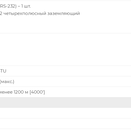
S-232) – 1 шт.
422 четырехполюсный заземляющий
BTU
(макс.)
менее 1200 м [4000']