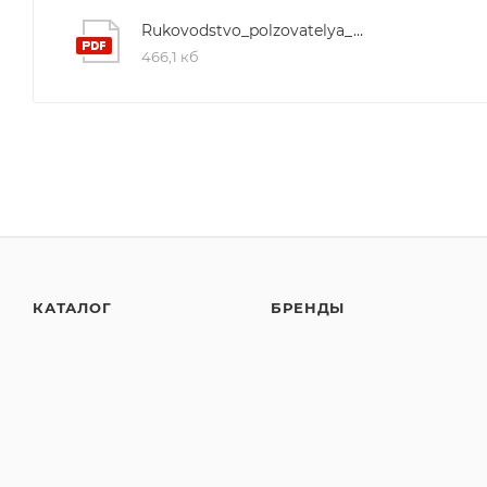
Rukovodstvo_polzovatelya_ATEN_IC485SI
466,1 кб
КАТАЛОГ
БРЕНДЫ