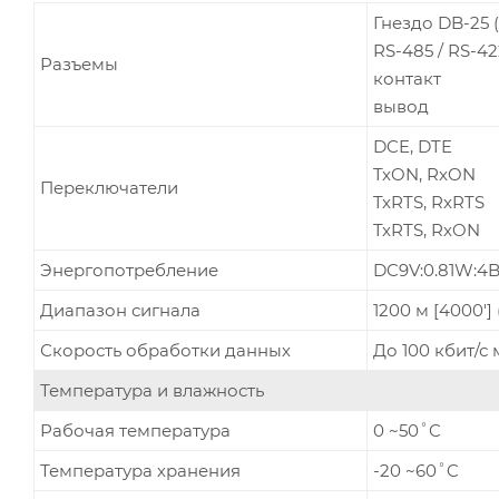
Гнездо DB-25 (R
RS-485 / RS-
Разъемы
контакт
вывод
DCE, DTE
TxON, RxON
Переключатели
TxRTS, RxRTS
TxRTS, RxON
Энергопотребление
DC9V:0.81W:4
Диапазон сигнала
1200 м [4000'] 
Скорость обработки данных
До 100 кбит/с 
Температура и влажность
Рабочая температура
0 ~50˚C
Температура хранения
-20 ~60˚C