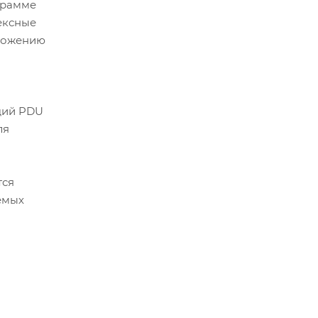
грамме
ексные
оложению
щий PDU
ля
тся
емых