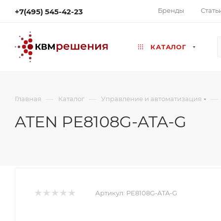
Бренды
Стать
+7(495) 545-42-23
КАТАЛОГ
—
—
—
Главная
Каталог
Управление и автоматизация
ATEN PE8108G-ATA-G
Артикул:
PE8108G-ATA-G