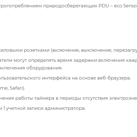
тропотреблением природосберегающих PDU – eco Senso
иловыми розетками (включение, выключение, перезагру
атели могут определять время задержки включения каж
 включения оборудования.
льзовательского интерфейса на основе веб-браузера.
e, Safari).
ения работы таймера в периоды отсутствия электроэне
 1 учетной записи администратора.