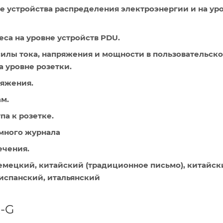
е устройства распределения электроэнергии и на ур
са на уровне устройств PDU.
илы тока, напряжения и мощности в пользовательск
а уровне розетки.
ряжения.
м.
па к розетке.
много журнала
ечения.
емецкий, китайский (традиционное письмо), китайск
 испанский, итальянский
-G