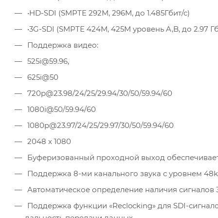
•HD-SDI (SMPTE 292M, 296M, до 1.485Гбит/с)
•3G-SDI (SMPTE 424M, 425M уровень A,B, до 2.97 Гб
Поддержка видео:
525i@59.96
,
625i@50
720p@23.98
/24/25/29.94/30/50/59.94/60
1080i@50/59.94/60
1080p@23.97
/24/25/29.97/30/50/59.94/60
2048 x 1080
Буферизованный проходной выход обеспечивае
Поддержка 8-ми канального звука с уровнем 48
Автоматическое определение наличия сигналов 
Поддержка функции «Reclocking» для SDI-сигнал
дальность передачи данных