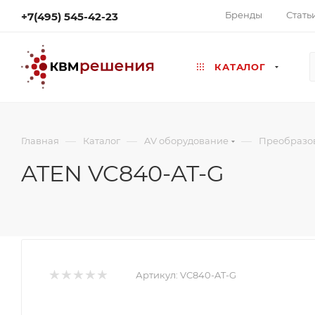
Бренды
Стать
+7(495) 545-42-23
КАТАЛОГ
—
—
—
Главная
Каталог
AV оборудование
Преобразо
ATEN VC840-AT-G
Артикул:
VC840-AT-G