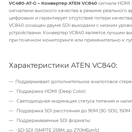
VC480-AT-G – Конвертер
ATEN VC840
сигнала HDMI 
сигналами высокого качества в режиме реального в
цифровым и гарантирует отсутствие потери качества 
VC840 оснащен двумя SDI-выходами c низким уров
устройствами. Конвертер VC840 является лучшим в
при точечном мониторинге или применительно к п
Характеристики ATEN VC840:
Поддерживает дополнительное аналоговое стере
Поддержка HDMI (Deep Color)
Светодиодная индикация статуса питания и нали
Поддержка SDI расстояния до 90M (3G-SDI), 150M 
Поддерживаемые SDI форматы:
•SD-SDI (SMPTE 259M, до 270MБит/с)