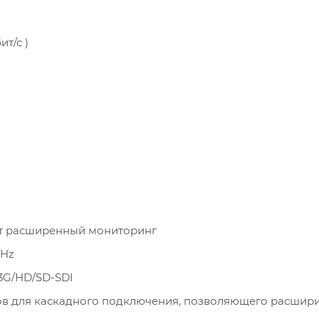
ит/с )
т расширенный мониторинг
kHz
3G/HD/SD-SDI
ов для каскадного подключения, позволяющего расшир