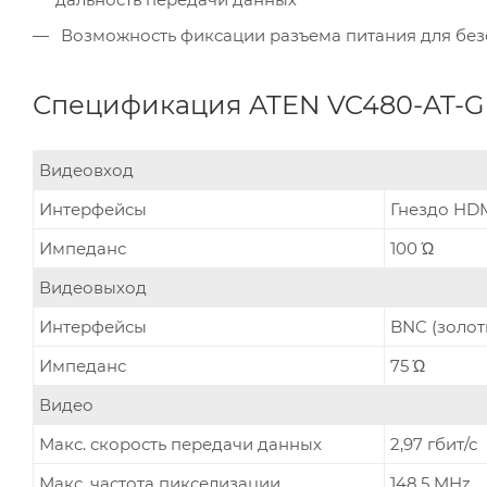
Возможность фиксации разъема питания для бе
Спецификация ATEN VC480-AT-G
Видеовход
Интерфейсы
Гнездо HDMI
Импеданс
100 Ώ
Видеовыход
Интерфейсы
BNC (золоти
Импеданс
75 Ώ
Видео
Макс. скорость передачи данных
2,97 гбит/с
Макс. частота пикселизации
148,5 MHz