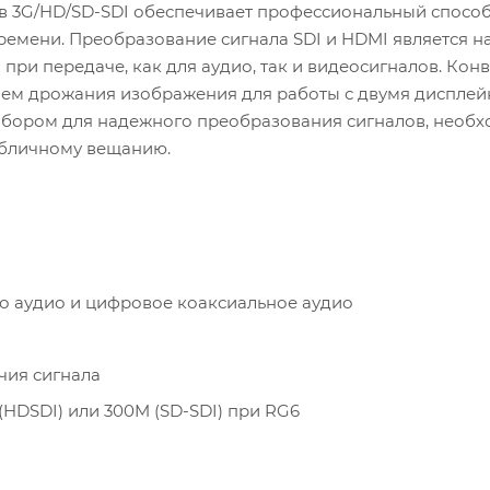
в 3G/HD/SD-SDI обеспечивает профессиональный спосо
ремени. Преобразование сигнала SDI и HDMI является н
при передаче, как для аудио, так и видеосигналов. Кон
нем дрожания изображения для работы с двумя диспле
ыбором для надежного преобразования сигналов, необ
убличному вещанию.
о аудио и цифровое коаксиальное аудио
чия сигнала
(HDSDI) или 300M (SD-SDI) при RG6