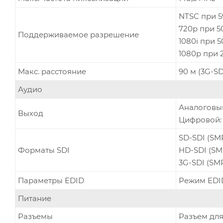
NTSC при 59
720p при 50
Поддерживаемое разрешение
1080i при 5
1080p при 2
Макс. расстояние
90 м (3G-SD
Аудио
Аналоговый
Выход
Цифровой: R
SD-SDI (SM
Форматы SDI
HD-SDI (SMP
3G-SDI (SMP
Параметры EDID
Режим EDI
Питание
Разъемы
Разъем для