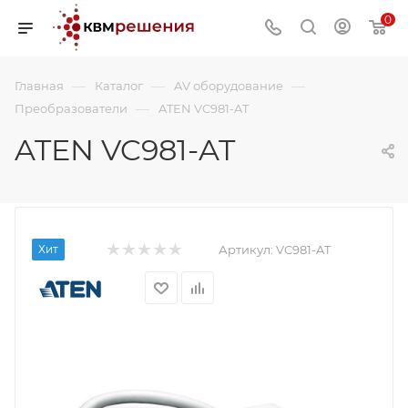
0
—
—
—
Главная
Каталог
AV оборудование
—
Преобразователи
ATEN VC981-AT
ATEN VC981-AT
Хит
Артикул:
VC981-AT