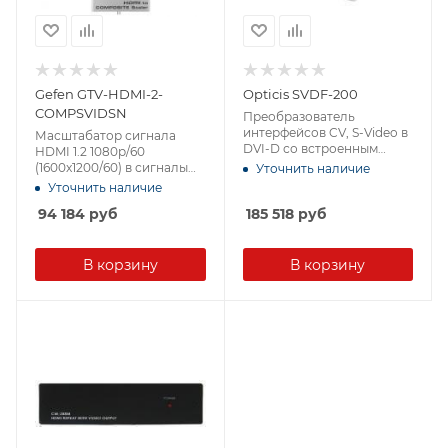
Gefen GTV-HDMI-2-
Opticis SVDF-200
COMPSVIDSN
Преобразователь
интерфейсов CV, S-Video в
Масштабатор сигнала
DVI-D со встроенным
HDMI 1.2 1080p/60
передатчиком по одному
(1600x1200/60) в сигналы
Уточнить наличие
многомодовому
CV(RCA), S-video(mini Din)
Уточнить наличие
оптоволоконному кабелю
576i/50 с декодером
94 184
руб
на расстояние до 500 м
185 518
руб
аналогового стерео
(совместимый приемник:
(2xRCA) и цифрового
DVFX-100-R).
аудио S/PDIF(RCA), не
поддерживается
В корзину
В корзину
защищенный HDCP
сигнал