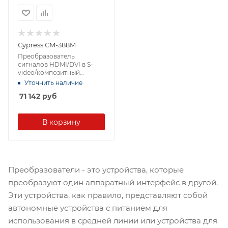
Cypress CM-388M
Преобразователь
сигналов HDMI/DVI в S-
video/композитный
видеосигнал с
Уточнить наличие
эмбеддером/
71 142
руб
деэмбеддером
В корзину
Преобразователи - это устройства, которые
преобразуют один аппаратный интерфейс в другой.
Эти устройства, как правило, представляют собой
автономные устройства с питанием для
использования в средней линии или устройства для