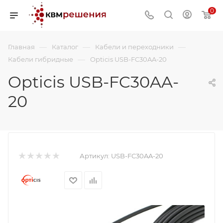
0
—
—
—
Главная
Каталог
Кабели и переходники
—
Кабели гибридные
Opticis USB-FC30AA-20
Opticis USB-FC30AA-
20
Артикул:
USB-FC30AA-20