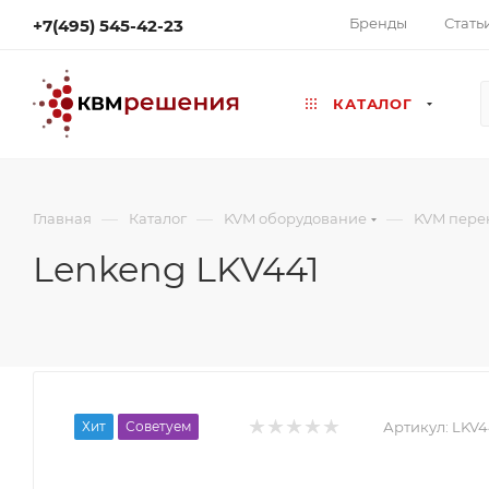
Бренды
Стать
+7(495) 545-42-23
КАТАЛОГ
—
—
—
Главная
Каталог
KVM оборудование
KVM пере
Lenkeng LKV441
Хит
Советуем
Артикул:
LKV4