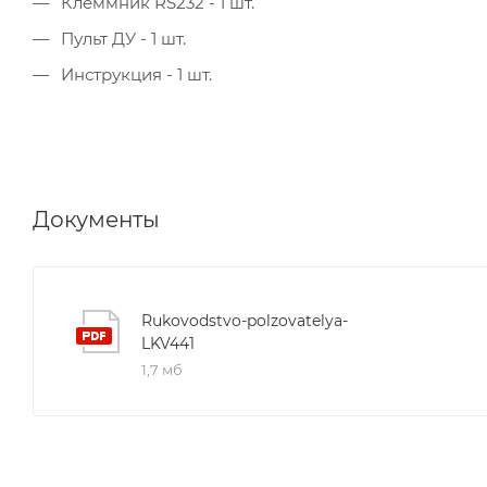
Клеммник RS232 - 1 шт.
Пульт ДУ - 1 шт.
Инструкция - 1 шт.
Документы
Rukovodstvo-polzovatelya-
LKV441
1,7 мб