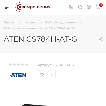
0
—
—
—
Главная
Каталог
KVM оборудование
—
KVM переключатели
ATEN CS784H-AT-G
ATEN CS784H-AT-G
Артикул:
CS784H-AT-G