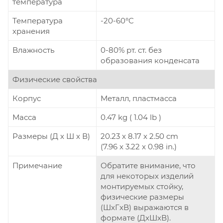
температура
Температура
-20-60°C
хранения
Влажность
0-80% рт. ст. без
образования конденсата
Физические свойства
Корпус
Металл, пластмасса
Масса
0.47 kg ( 1.04 lb )
Размеры (Д х Ш х В)
20.23 x 8.17 x 2.50 cm
(7.96 x 3.22 x 0.98 in.)
Примечание
Обратите внимание, что
для некоторых изделий
монтируемых стойку,
физические размеры
(ШxГxВ) выражаются в
формате (ДxШxВ).