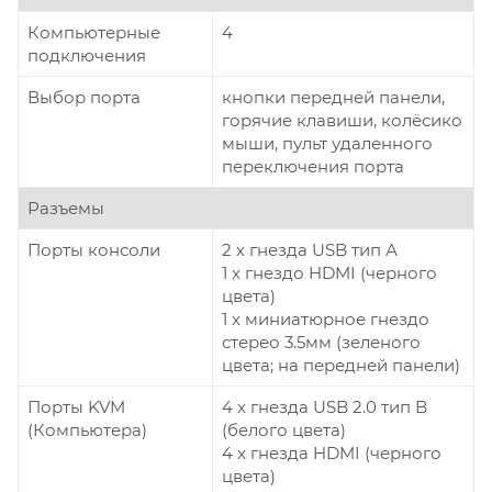
Компьютерные
4
подключения
Выбор порта
кнопки передней панели,
горячие клавиши, колёсико
мыши, пульт удаленного
переключения порта
Разъемы
Порты консоли
2 x гнезда USB тип А
1 x гнездо HDMI (черного
цвета)
1 x миниатюрное гнездо
стерео 3.5мм (зеленого
цвета; на передней панели)
Порты KVM
4 x гнезда USB 2.0 тип B
(Компьютера)
(белого цвета)
4 x гнезда HDMI (черного
цвета)