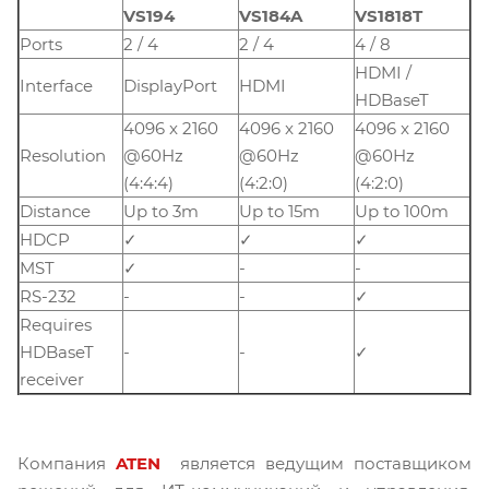
VS194
VS184A
VS1818T
Ports
2 / 4
2 / 4
4 / 8
HDMI /
Interface
DisplayPort
HDMI
HDBaseT
4096 x 2160
4096 x 2160
4096 x 2160
Resolution
@60Hz
@60Hz
@60Hz
(4:4:4)
(4:2:0)
(4:2:0)
Distance
Up to 3m
Up to 15m
Up to 100m
HDCP
✓
✓
✓
MST
✓
-
-
RS-232
-
-
✓
Requires
HDBaseT
-
-
✓
receiver
Компания
ATEN
является ведущим поставщиком