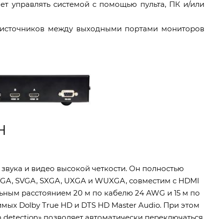
т управлять системой с помощью пульта, ПК и/или
т источников между выходными портами мониторов
H
вука и видео высокой четкости. Он полностью
 VGA, SVGA, SXGA, UXGA и WUXGA, совместим с HDMI
альным расстоянием 20 м по кабелю 24 AWG и 15 м по
мых Dolby True HD и DTS HD Master Audio. При этом
 detection» позволяет автоматически переключаться