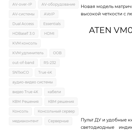
AV-over-IP
AV-оборудование
Новая модель
матрич
высокой четкости с л
AV-системы
AVoIP
Dual Access
Essentials
ATEN VM0
HDBaseT 3.0
HDMI
KVM консоль
KVM удлинитель
OOB
out-of-band
RS-232
SN11xxCO
True 4K
аудио-видео системы
видео True 4K
кабели
КВМ Решения
КВМ решения
Консоль
Консольный сервер
Пульт ДУ и удобные 
медиаконтент
Серверные
светодиодные инди