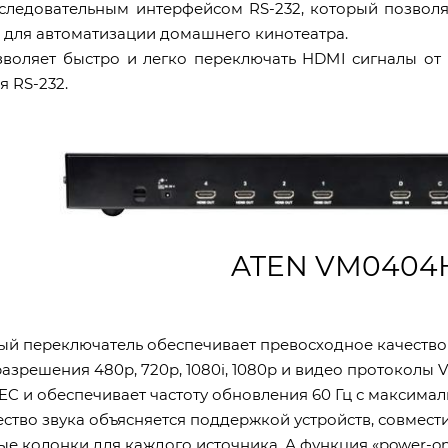
ледовательным интерфейсом RS-232, который позволяе
 для автоматизации домашнего кинотеатра.
воляет быстро и легко переключать HDMI сигналы о
я RS-232.
ATEN VM0404
й переключатель обеспечивает превосходное качество з
зрешения 480p, 720p, 1080i, 1080p и видео протоколы
I CEC и обеспечивает частоту обновления 60 Гц с максим
ство звука объясняется поддержкой устройств, совмести
ые колонки для каждого источника. А функция «power-on