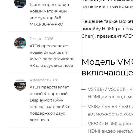
Kramer представил
на включенный компь
новый матричный
коммутатор 8x8 —
Решение также может 
MTX3-88-PR-PRO
линейку HDMI решений
Chen), президент ATEN 
2 марта 2026
ATEN представляет
новый 2-портовый
KVMP-переключатель
Модель VM0
4K для двух дисплеев
включающе
4 февраля 2026
ATEN представляет
VS481A / VS0801H:
новый 4-портовый
HDMI дисплею, с м
DisplayPort KVM-
VS182 / VS184 / VS
переключатель 8K с
поддержкой двух
возможностью каск
дисплеев
VE800: HDMI удлин
HDMI видео инстал