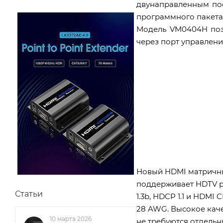
двунаправленным пос
программного пакета
Модель VM0404H поз
через порт управлени
Новый HDMI матричны
поддерживает HDTV ра
Статьи
1.3b, HDCP 1.1 и HDM
28 AWG. Высокое каче
10 марта 2026
не требуются отдельн