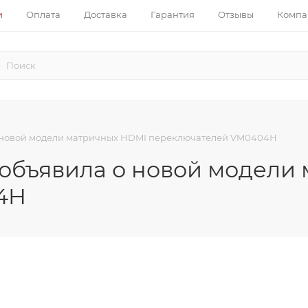
и
Оплата
Доставка
Гарантия
Отзывы
Компа
о новой модели матричных HDMI переключателей VM0404H
 объявила о новой модели
4H