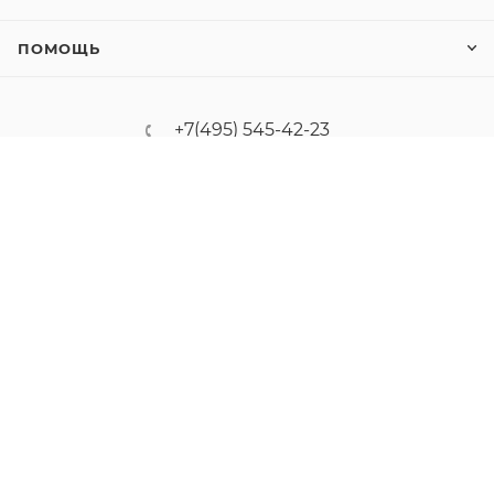
ПОМОЩЬ
+7(495) 545-42-23
sale@kvm-s.ru
2-й Нагатинский проезд д.2 стр.8
2026 © ООО "КВМ Решения". Все товарные знаки и
зарегистрированные товарные знаки являются
собственностью их соответствующих владельцев.