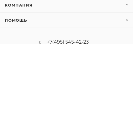
КОМПАНИЯ
ПОМОЩЬ
+7(495) 545-42-23
sale@kvm-s.ru
2-й Нагатинский проезд д.2 стр.8
2026 © ООО "КВМ Решения". Все товарные знаки и
зарегистрированные товарные знаки являются
собственностью их соответствующих владельцев.