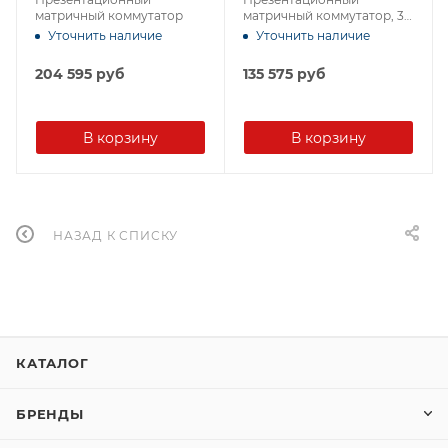
матричный коммутатор
матричный коммутатор, 3
входа HDMI и 1 VGA, 2
Уточнить наличие
Уточнить наличие
выхода HDMI, до 4096 x
2160
204 595
руб
135 575
руб
В корзину
В корзину
НАЗАД К СПИСКУ
КАТАЛОГ
БРЕНДЫ