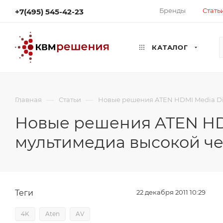
Бренды
Стать
+7(495) 545-42-23
КАТАЛОГ
—
—
Главная
Статьи
Новые решения ATEN HDMI Media Dis
Новые решения ATEN HDM
мультимедиа высокой че
Теги
22 декабря 2011 10:29
4K
Aten
AV