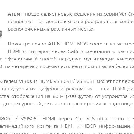
ATEN
- представляет новые решения из серии VanCrys
позволяют пользователям распространять высокой
расположенных в различных местах.
Новое решение ATEN HDMI MDS состоит из четыре
HDMI сплиттеров через Cat5 в сочетании с расши
 и эффективный способ передачи мультимедиа высоко
I на четыре или восемь дисплеев с помощью кабелей Ca
ителем VE800R HDMI, VS1804T / VS1808T может поддерж
дивидуальных цифровых рекламных - или HDMI-дисп
ства отображения на 60 м (200 футов) от устройства и
ся до трех уровней для легкого расширения вывода видео
1804T / VS1808T HDMI через Cat 5 Splitter - это 
льтимедийного контента HDMI и HDCP информации, к
едиа-контент на несколько мониторов, расположенн