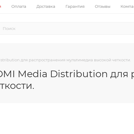
и
Оплата
Доставка
Гарантия
Отзывы
Компа
tribution для распространения мультимедиа высокой четкости.
I Media Distribution для
ткости.