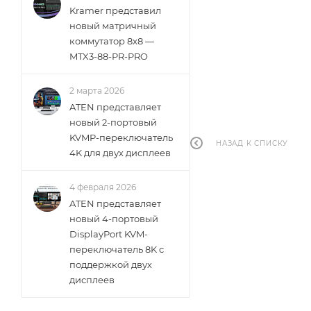
Kramer представил
новый матричный
коммутатор 8x8 —
MTX3-88-PR-PRO
2 марта 2026
ATEN представляет
новый 2-портовый
KVMP-переключатель
НАЗАД К СПИСКУ
4K для двух дисплеев
4 февраля 2026
ATEN представляет
новый 4-портовый
DisplayPort KVM-
переключатель 8K с
поддержкой двух
дисплеев