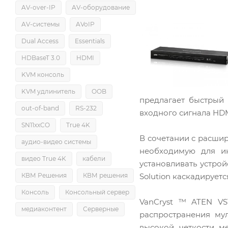
AV-over-IP
AV-оборудование
AV-системы
AVoIP
Dual Access
Essentials
HDBaseT 3.0
HDMI
KVM консоль
KVM удлинитель
OOB
предлагает быстрый
out-of-band
RS-232
входного сигнала HDM
SN11xxCO
True 4K
В сочетании с расшир
аудио-видео системы
необходимую для ин
видео True 4K
кабели
установливать устрой
Solution каскадирует
КВМ Решения
КВМ решения
Консоль
Консольный сервер
VanCryst ™ ATEN VS
медиаконтент
Серверные
распространения му
высокой четкости м