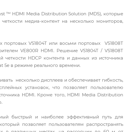
t ™ HDMI Media Distribution Solution (MDS), которые
 четкости медиа-контент на несколько мониторов,
х портовых VS1804T или восьми портовых VS1808T
рителем VE800R HDMI. Решение VS1804T / VS1808T
й четкости HDCP контента и данных из источника
t 5e в режиме реального времени.
ивать несколько дисплеев и обеспечивает гибкость,
лейных установок, что позволяет пользователю
сточника HDMI. Кроме того, HDMI Media Distribution
.
самый быстрый и наиболее эффективный путь для
оторый позволяет пользователям распространять
ых в различных местах, на рассоянии до 60 м от