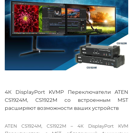
4К DisplayPort KVMP Переключатели ATEN
CS1924M, CS1922M со встроенным MST
расширяют возможности ваших устройств
ATEN CS1924M, CS1922M – 4К DisplayPort KVM