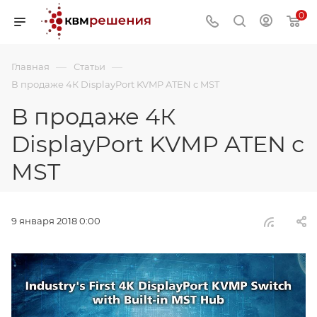
0
—
—
Главная
Статьи
В продаже 4К DisplayPort KVMP ATEN с MST
В продаже 4К
DisplayPort KVMP ATEN с
MST
9 января 2018 0:00