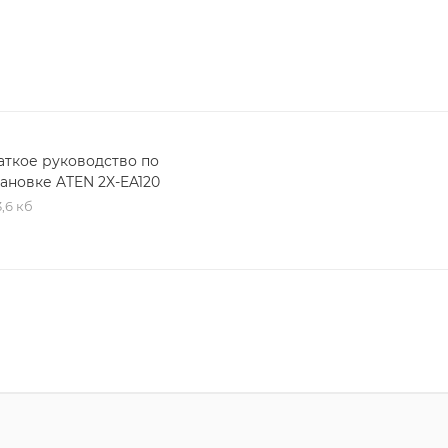
аткое руководство по
тановке ATEN 2X-EA120
,6 кб