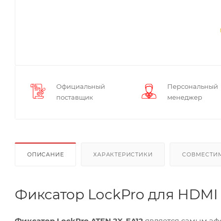
Официальный
Персональный
поставщик
менеджер
ОПИСАНИЕ
ХАРАКТЕРИСТИКИ
СОВМЕСТИ
Фиксатор LockPro для HDMI
Фиксатор LockPro ATEN 2X-EA12
является самым эф