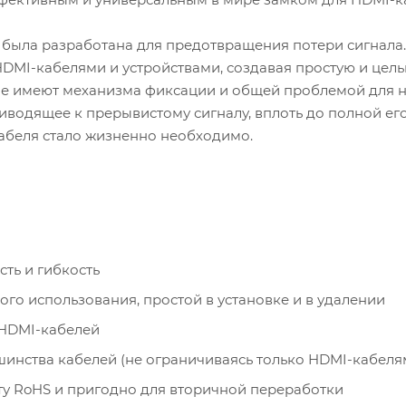
была разработана для предотвращения потери сигнала
MI-кабелями и устройствами, создавая простую и цел
не имеют механизма фиксации и общей проблемой для 
иводящее к прерывистому сигналу, вплоть до полной его
абеля стало жизненно необходимо.
ть и гибкость
го использования, простой в установке и в удалении
HDMI-кабелей
инства кабелей (не ограничиваясь только HDMI-кабеля
рту RoHS и пригодно для вторичной переработки