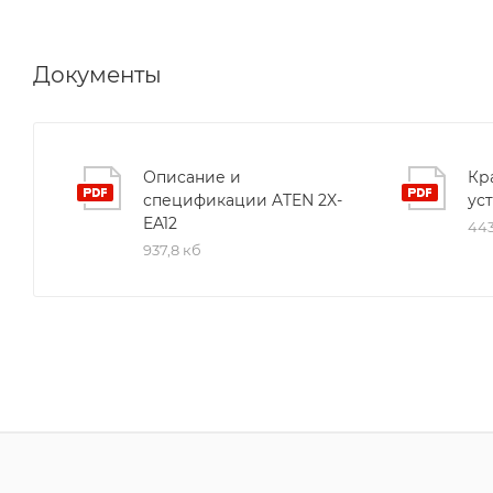
Документы
Описание и
Кр
спецификации ATEN 2X-
ус
EA12
443
937,8 кб