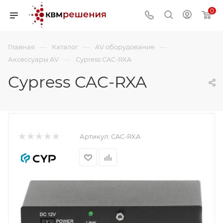
0
—
—
—
Главная
Каталог
AV оборудование
—
Аксессуары AV
Cypress CAC-RXA
Cypress CAC-RXA
Артикул:
CAC-RXA