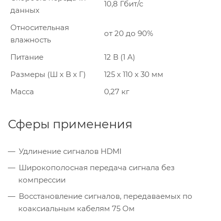
10,8 Гбит/с
данных
Относительная
от 20 до 90%
влажность
Питание
12 В (1 А)
Размеры (Ш х В х Г)
125 х 110 х 30 мм
Масса
0,27 кг
Сферы применения
Удлинение сигналов HDMI
Широкополосная передача сигнала без
компрессии
Восстановление сигналов, передаваемых по
коаксиальным кабелям 75 Ом