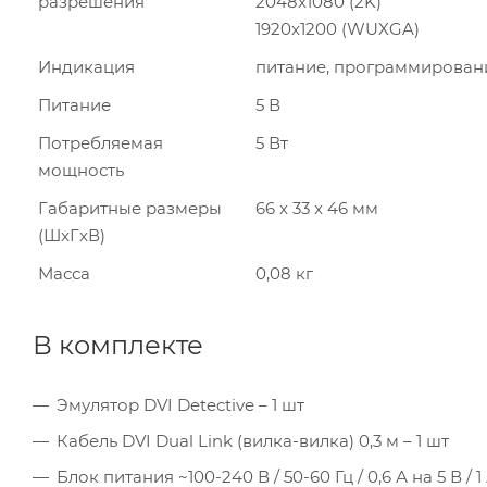
разрешения
2048x1080 (2K)
1920x1200 (WUXGA)
Индикация
питание, программирован
Питание
5 В
Потребляемая
5 Вт
мощность
Габаритные размеры
66 x 33 x 46 мм
(ШxГxВ)
Масса
0,08 кг
В комплекте
Эмулятор DVI Detective – 1 шт
Кабель DVI Dual Link (вилка-вилка) 0,3 м – 1 шт
Блок питания ~100-240 В / 50-60 Гц / 0,6 А на 5 В / 1 