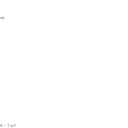
ие
А – 1 шт