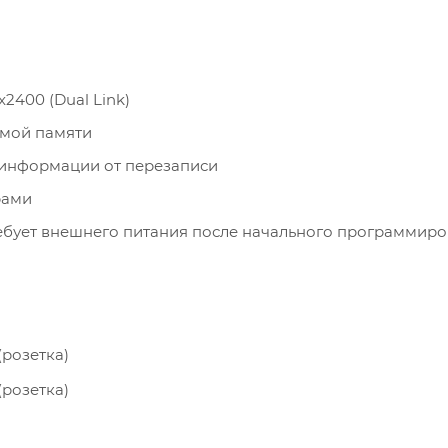
2400 (Dual Link)
имой памяти
информации от перезаписи
рами
ебует внешнего питания после начального программир
 (розетка)
 (розетка)