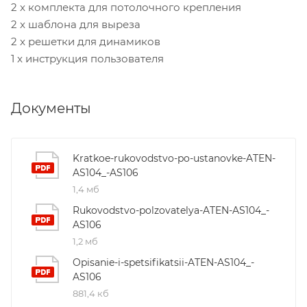
2 x комплекта для потолочного крепления
2 x шаблона для выреза
2 x решетки для динамиков
1 x инструкция пользователя
Документы
Kratkoe-rukovodstvo-po-ustanovke-ATEN-
AS104_-AS106
1,4 мб
Rukovodstvo-polzovatelya-ATEN-AS104_-
AS106
1,2 мб
Opisanie-i-spetsifikatsii-ATEN-AS104_-
AS106
881,4 кб