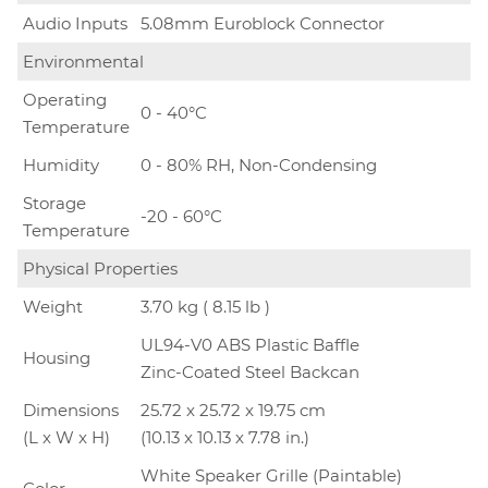
Audio Inputs
5.08mm Euroblock Connector
Environmental
Operating
0 - 40°C
Temperature
Humidity
0 - 80% RH, Non-Condensing
Storage
-20 - 60°C
Temperature
Physical Properties
Weight
3.70 kg ( 8.15 lb )
UL94-V0 ABS Plastic Baffle
Housing
Zinc-Coated Steel Backcan
Dimensions
25.72 x 25.72 x 19.75 cm
(L x W x H)
(10.13 x 10.13 x 7.78 in.)
White Speaker Grille (Paintable)