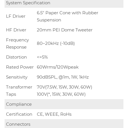
System Specification
6.5" Paper Cone with Rubber
LF Driver
Suspension
HF Driver
20mm PEI Dome Tweeter
Frequency
80~20kHz (-10dB)
Response
Distortion
<=5%
Rated Power
60Wrms/120Wpeak
Sensitivity
90dBSPL, @1m, 1W, 1kHz
Transformer
70V(7.5W, 15W, 30W, 60W)
Taps
100V(*, 15W, 30W, 60W)
Compliance
Certification
CE, WEEE, RoHs
Connectors