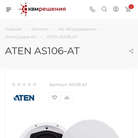
0
—
—
—
Главная
Каталог
AV оборудование
—
Аксессуары AV
ATEN AS106-AT
ATEN AS106-AT
Артикул:
AS106-AT