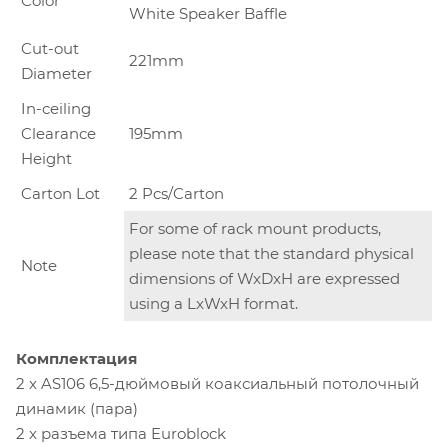
Color
White Speaker Baffle
Cut-out
221mm
Diameter
In-ceiling
Clearance
195mm
Height
Carton Lot
2 Pcs/Carton
For some of rack mount products,
please note that the standard physical
Note
dimensions of WxDxH are expressed
using a LxWxH format.
Комплектация
2 x AS106 6,5-дюймовый коаксиальный потолочный
динамик (пара)
2 x разъема типа Euroblock