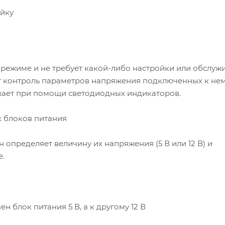
ейку
режиме и не требует какой-либо настройки или обслужи
т контроль параметров напряжения подключенных к не
жает при помощи светодиодных индикаторов.
 блоков питания
определяет величину их напряжения (5 В или 12 В) и
е.
н блок питания 5 В, а к другому 12 В