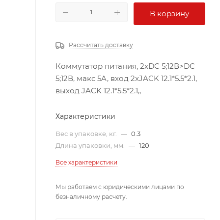
В корзину
Рассчитать доставку
Коммутатор питания, 2xDC 5;12В>DC
5;12В, макс 5A, вход 2xJACK 12.1*5.5*2.1,
выход JACK 12.1*5.5*2.1,,
Характеристики
Вес в упаковке, кг.
—
0.3
Длина упаковки, мм.
—
120
Все характеристики
Мы работаем с юридическими лицами по
безналичному расчету.