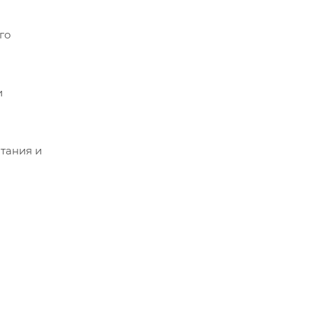
го
и
тания и