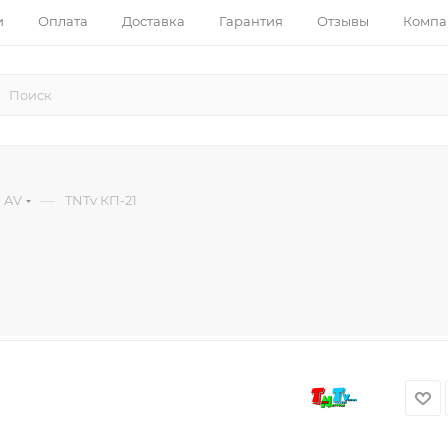
и
Оплата
Доставка
Гарантия
Отзывы
Компа
—
 AV
TNTv КП-21