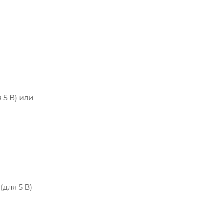
 5 В) или
(для 5 В)