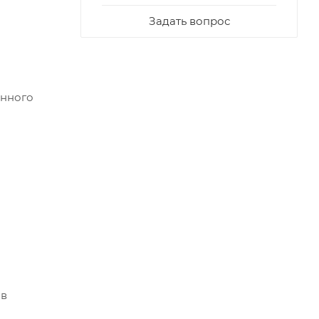
Задать вопрос
янного
ов