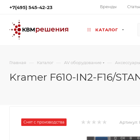
Бренды
Стать
+7(495) 545-42-23
КАТАЛОГ
—
—
—
Главная
Каталог
AV оборудование
Аксессуары
Kramer F610-IN2-F16/ST
Снят с производства
Артикул: