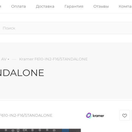
и
Оплата
Доставка
Гарантия
Отзывы
Компа
—
 AV
Kramer F610-IN2-F16/STANDALONE
ANDALONE
F610-IN2-F16/STANDALONE