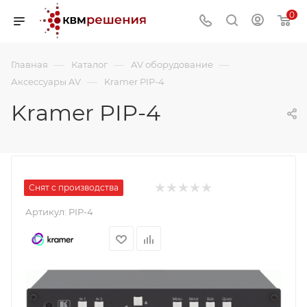
0
—
—
—
Главная
Каталог
AV оборудование
—
Аксессуары AV
Kramer PIP-4
Kramer PIP-4
Снят с производства
Артикул:
PIP-4