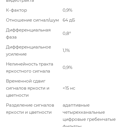
видеотракта
К-фактор
0,9%
Отношение сигнал/шум
64 дБ
Дифференциальная
0,8°
фаза
Дифференциальное
1,1%
усиление
Нелинейность тракта
0,9%
яркостного сигнала
Временной сдвиг
сигналов яркости и
<15 нс
цветности
Разделение сигналов
адаптивные
яркости и цветности
четырехканальные
цифровые гребенчатые
фильтры