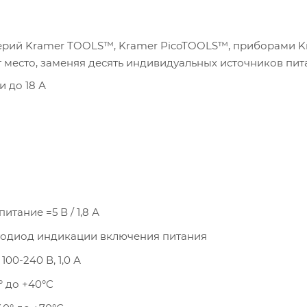
ерий Kramer TOOLS™, Kramer PicoTOOLS™, приборами K
 место, заменяя десять индивидуальных источников пит
и до 18 А
 питание =5 В / 1,8 А
тодиод индикации включения питания
 100-240 В, 1,0 А
° до +40°С