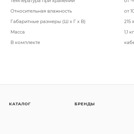
Температура при хранении
от -
Относительная влажность
от 
Габаритные размеры (Ш x Г x В)
215 
Масса
1,1 кг
В комплекте
кабе
КАТАЛОГ
БРЕНДЫ