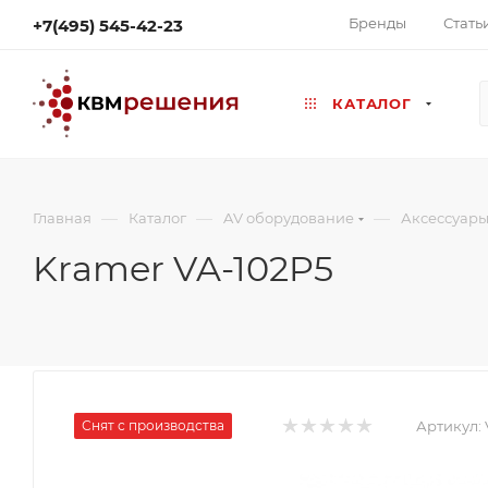
Бренды
Стать
+7(495) 545-42-23
КАТАЛОГ
—
—
—
Главная
Каталог
AV оборудование
Аксессуары
Kramer VA-102P5
Снят с производства
Артикул: