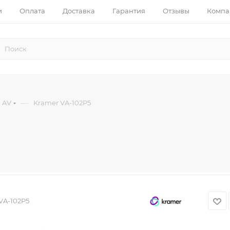
и
Оплата
Доставка
Гарантия
Отзывы
Компа
—
 AV
Kramer VA-102P5
VA-102P5