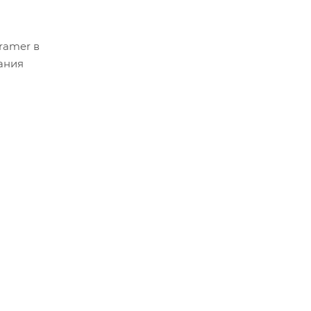
ramer в
ания