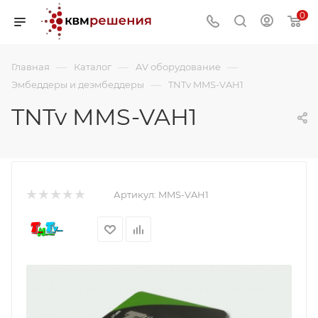
0
—
—
—
Главная
Каталог
AV оборудование
—
Эмбеддеры и деэмбеддеры
TNTv MMS-VAH1
TNTv MMS-VAH1
Артикул:
MMS-VAH1