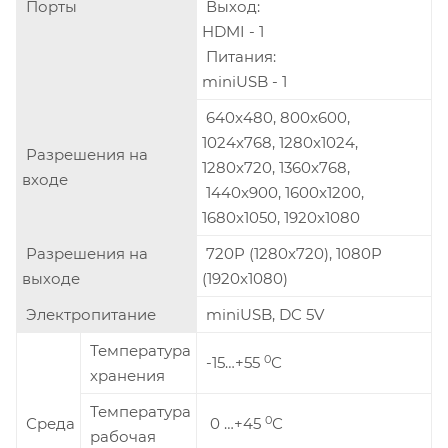
Порты
Выход:
HDMI - 1
Питания:
miniUSB - 1
640x480, 800x600,
1024x768, 1280x1024,
Разрешения на
1280x720, 1360x768,
входе
1440x900, 1600x1200,
1680x1050, 1920x1080
Разрешения на
720P (1280x720), 1080P
выходе
(1920x1080)
Электропитание
miniUSB, DC 5V
Температура
0
-15…+55
С
хранения
Температура
0
Среда
0 …+45
С
рабочая