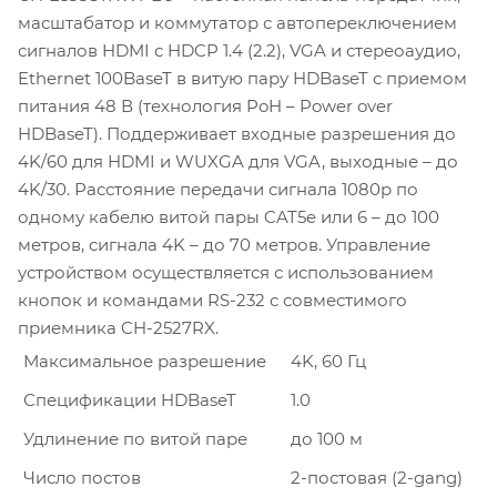
масштабатор и коммутатор с автопереключением
сигналов HDMI c HDCP 1.4 (2.2), VGA и стереоаудио,
Ethernet 100BaseT в витую пару HDBaseT с приемом
питания 48 В (технология PoH – Power over
HDBaseT). Поддерживает входные разрешения до
4K/60 для HDMI и WUXGA для VGA, выходные – до
4K/30. Расстояние передачи сигнала 1080p по
одному кабелю витой пары CAT5e или 6 – до 100
метров, сигнала 4K – до 70 метров. Управление
устройством осуществляется с использованием
кнопок и командами RS-232 с совместимого
приемника CH-2527RX.
Максимальное разрешение
4K, 60 Гц
Спецификации HDBaseT
1.0
Удлинение по витой паре
до 100 м
Число постов
2-постовая (2-gang)