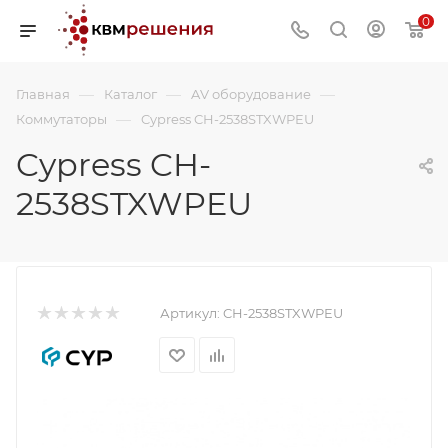
0
—
—
—
Главная
Каталог
AV оборудование
—
Коммутаторы
Cypress CH-2538STXWPEU
Cypress CH-
2538STXWPEU
Артикул:
CH-2538STXWPEU