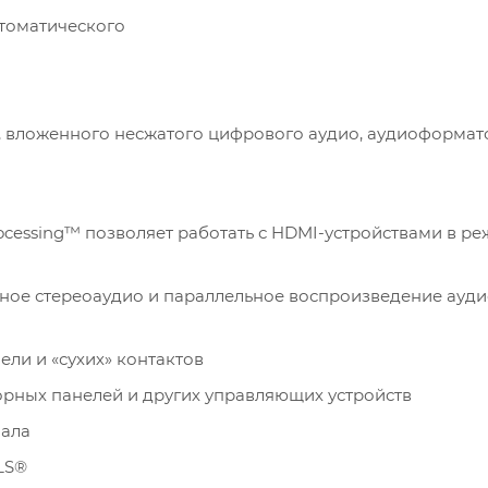
втоматического
ync, вложенного несжатого цифрового аудио, аудиоформат
rocessing™ позволяет работать с HDMI-устройствами в р
ное стереоаудио и параллельное воспроизведение ауди
ли и «сухих» контактов
сорных панелей и других управляющих устройств
нала
LS®