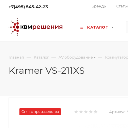
Бренды
Стать
+7(495) 545-42-23
КАТАЛОГ
—
—
—
Главная
Каталог
AV оборудование
Коммутато
Kramer VS-211XS
Снят с производства
Артикул: