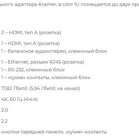
ьного адаптера Kramer, в слот 1U помещается до двух п
2 – HDMI, тип А (розетка)
1 – HDMI, тип A (розетка)
1 – балансное аудиостерео, клеммный блок
1 – Ethernet, разъем RJ45 (розетка)
1 – RS-232, клеммный блок
1 – «сухие» контакты, клеммный блок
17,82 Гбит/с (5,94 Гбит/с на канал)
4К, 60 Гц (4:4:4)
2.0
2.2
кнопки передней панели, «сухие» контакты