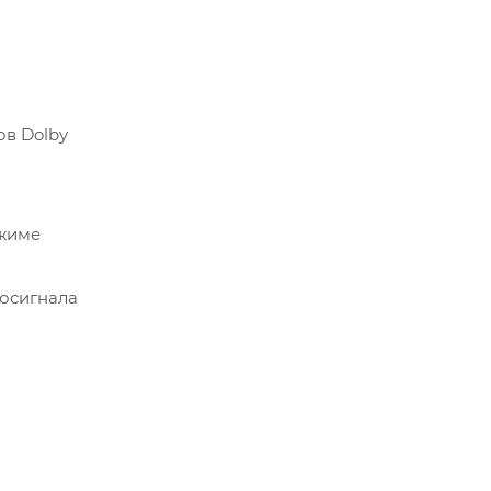
ов Dolby
ежиме
осигнала