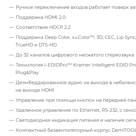
Ручное переключение входов работает поверх а
Поддержка HDMI 2.0
Соответствие HDCP 2.2
Поддержка Deep Color, x.v.Color™, 3D, CEC, Lip S
TrueHD и DTS-HD
До 32 каналов цифрового несжатого стереозвука
Технология I-EDIDPro™ Kramer Intelligent EDID P
Plug&Play
Деэмбеддированное аудио на выходе в небаланс
на выходе HDMI
Управление при помощи кнопок на передней пане
Удаленное управление по Ethernet, RS-232, с сен
Светодиодная индикация питания и наличия сиг
Компактный безвентиляторный корпус DemiTOO