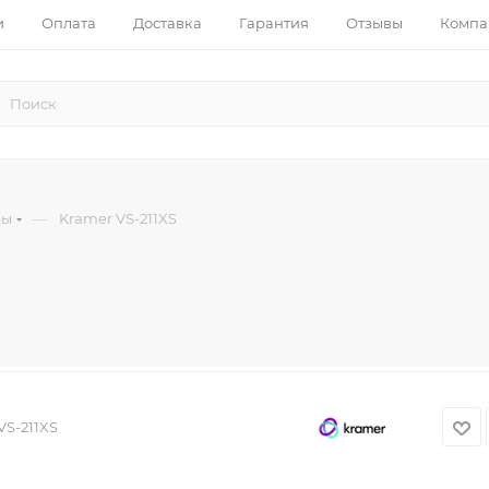
и
Оплата
Доставка
Гарантия
Отзывы
Компа
—
ры
Kramer VS-211XS
VS-211XS