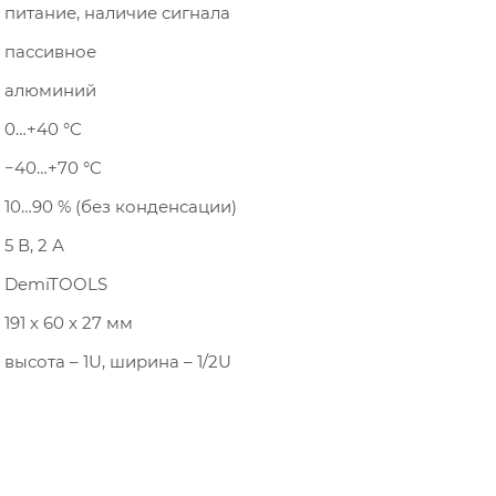
питание, наличие сигнала
пассивное
алюминий
0…+40 °C
−40…+70 °C
10…90 % (без конденсации)
5 В, 2 А
DemiTOOLS
191 x 60 x 27 мм
высота – 1U, ширина – 1/2U