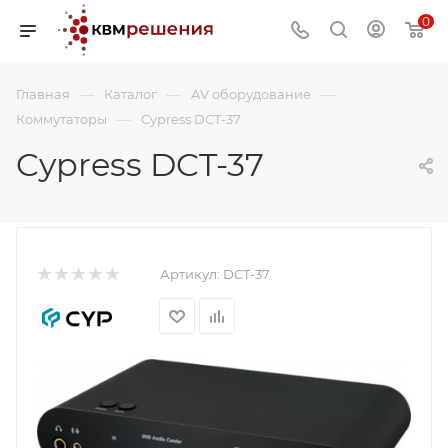
0
—
—
—
Главная
Каталог
AV оборудование
—
Коммутаторы
Cypress DCT-37
Cypress DCT-37
Артикул:
DCT-37