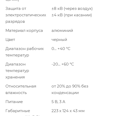
Защита от
±8 кВ (через воздух)
электростатических
±4 кВ (при касании)
разрядов
Материал корпуса
алюминий
Цвет
черный
Диапазон рабочих
0... +40 °С
температур
Диапазон
-20... +60 °С
температур
хранения
Относительная
от 20% до 90% без
влажность
конденсации
Питание
5 В, 3 А
Габаритные
223 х 124 х 43 мм