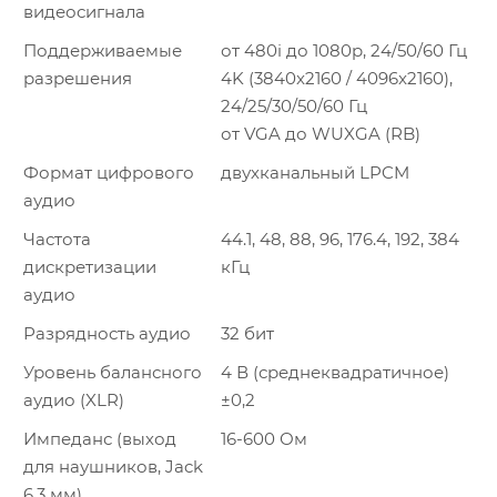
видеосигнала
Поддерживаемые
от 480i до 1080p, 24/50/60 Гц
разрешения
4K (3840x2160 / 4096x2160),
24/25/30/50/60 Гц
от VGA до WUXGA (RB)
Формат цифрового
двухканальный LPCM
аудио
Частота
44.1, 48, 88, 96, 176.4, 192, 384
дискретизации
кГц
аудио
Разрядность аудио
32 бит
Уровень балансного
4 В (среднеквадратичное)
аудио (XLR)
±0,2
Импеданс (выход
16-600 Ом
для наушников, Jack
6,3 мм)