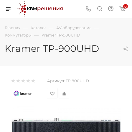
0
—
—
—
Главная
Каталог
AV оборудование
—
Коммутаторы
Kramer TP-900UHD
Kramer TP-900UHD
Артикул:
TP-900UHD