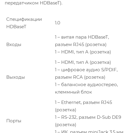
передатчиком HDBaseT).
Спецификации
1.0
HDBaseT
1 – витая пара HDBaseT,
Входы
разъем RJ45 (розетка)
1 – HDMI, тип A (розетка)
1 – HDMI, тип A (розетка)
1 – цифровое аудио S/PDIF,
Выходы
разъем RCA (розетка)
1 – балансное аудиостерео,
клеммный блок
1 – Ethernet, разъем RJ45
(розетка)
1 – RS-232, разъем D-Sub DE9
Порты
(розетка)
1 – ИК, разъем miniJack 3,5 мм