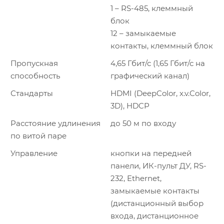
1 – RS-485, клеммный
блок
12 – замыкаемые
контакты, клеммный блок
Пропускная
4,65 Гбит/с (1,65 Гбит/с на
способность
графический канал)
Стандарты
HDMI (DeepColor, x.v.Color,
3D), HDCP
Расстояние удлинения
до 50 м по входу
по витой паре
Управление
кнопки на передней
панели, ИК-пульт ДУ, RS-
232, Ethernet,
замыкаемые контакты
(дистанционный выбор
входа, дистанционное