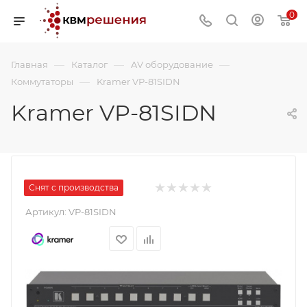
0
—
—
—
Главная
Каталог
AV оборудование
—
Коммутаторы
Kramer VP-81SIDN
Kramer VP-81SIDN
Снят с производства
Артикул:
VP-81SIDN