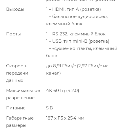
Выходы
1 – HDMI, тип А (розетка)
1 – балансное аудиостерео,
клеммный блок
Порты
1 – RS-232, клеммный блок
1 – USB, тип mini-B (розетка)
1 – «сухие» контакты, клеммный
блок
Скорость
до 8,91 Гбит/с (2,97 Гбит/с на
передачи
канал)
данных
Максимальное
4K 60 Гц (4:2:0)
разрешение
Питание
5 В
Габаритные
187 х 115 х 25,4 мм
размеры