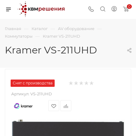
0
—
—
—
Главная
Каталог
AV оборудование
—
Коммутаторы
Kramer VS-211UHD
Kramer VS-211UHD
Снят с производства
Артикул:
VS-211UHD