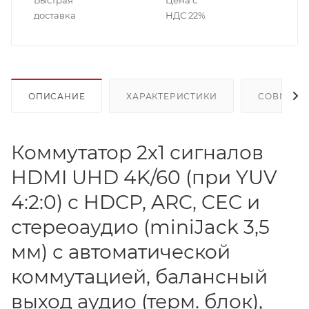
Быстрая
Цена с
доставка
НДС 22%
ОПИСАНИЕ
ХАРАКТЕРИСТИКИ
СОВМЕСТ
Коммутатор 2х1 сигналов
HDMI UHD 4K/60 (при YUV
4:2:0) с HDCP, ARC, CEC и
стереоаудио (miniJack 3,5
мм) с автоматической
коммутацией, балансный
выход аудио (терм. блок),