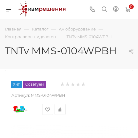
0
—
—
—
Главная
Каталог
AV оборудование
—
Контроллеры видеостен
TNTv MMS-0104WPBH
TNTv MMS-0104WPBH
Хит
Советуем
Артикул:
MMS-0104WPBH