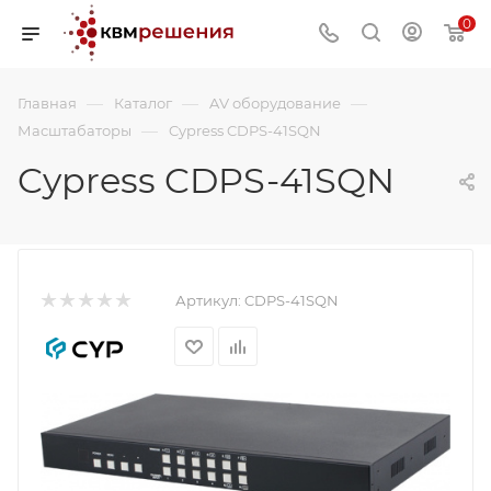
0
—
—
—
Главная
Каталог
AV оборудование
—
Масштабаторы
Cypress CDPS-41SQN
Cypress CDPS-41SQN
Артикул:
CDPS-41SQN