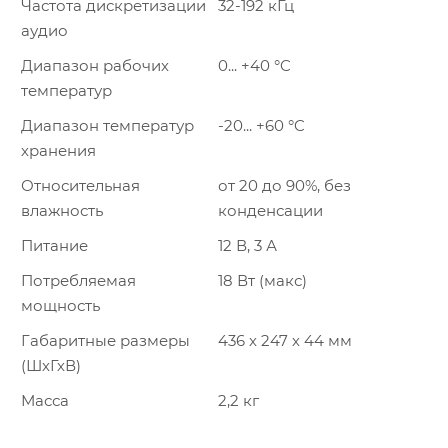
Частота дискретизации
32-192 кГц
аудио
Диапазон рабочих
0... +40 °C
температур
Диапазон температур
-20... +60 °C
хранения
Относительная
от 20 до 90%, без
влажность
конденсации
Питание
12 В, 3 А
Потребляемая
18 Вт (макс)
мощность
Габаритные размеры
436 х 247 х 44 мм
(ШхГхВ)
Масса
2,2 кг