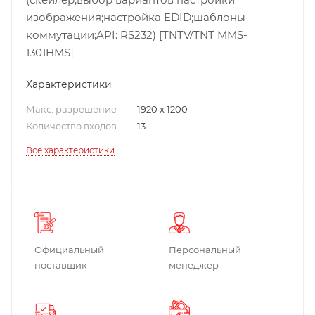
изображения;настройка EDID;шаблоны
коммутации;API: RS232) [TNTV/TNT MMS-
1301HMS]
Характеристики
Макс. разрешение
—
1920 x 1200
Количество входов
—
13
Все характеристики
Официальный
Персональный
поставщик
менеджер