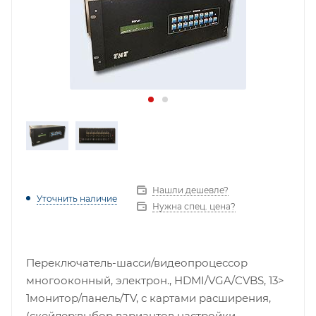
Нашли дешевле?
Уточнить наличие
Нужна спец. цена?
Переключатель-шасси/видеопроцессор
многооконный, электрон., HDMI/VGA/CVBS, 13>
1монитор/панель/TV, с картами расширения,
(скейлер;выбор вариантов настройки