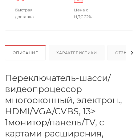
Быстрая
Цена с
доставка
НДС 22%
ОПИСАНИЕ
ХАРАКТЕРИСТИКИ
ОТЗЫВЫ
Переключатель-шасси/
видеопроцессор
многооконный, электрон.,
HDMI/VGA/CVBS, 13>
1монитор/панель/TV, с
картами расширения,