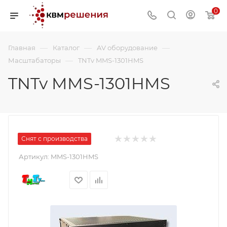
0
—
—
—
Главная
Каталог
AV оборудование
—
Масштабаторы
TNTv MMS-1301HMS
TNTv MMS-1301HMS
Снят с производства
Артикул:
MMS-1301HMS