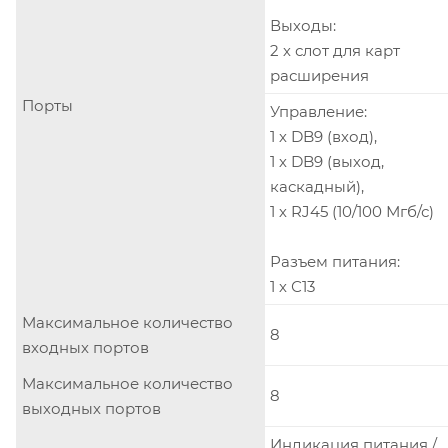
Выходы:
2 х слот для карт
расширения
Порты
Управление:
1 х DB9 (вход),
1 х DB9 (выход,
каскадный),
1 х RJ45 (10/100 Мгб/с)
Разъем питания:
1 х С13
Максимальное количество
8
входных портов
Максимальное количество
8
выходных портов
Индикация питания /