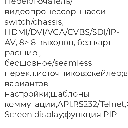
Переключатель/
видеопроцессор-шасси
switch/chassis,
HDMI/DVI/VGA/CVBS/SDI/IP-
AV, 8> 8 выходов, без карт
расшир.,
бесшовное/seamless
перекл.источников;скейлер;
вариантов
настройки;шаблоны
коммутации;API:RS232/Telnet;
Screen display;функция PIP