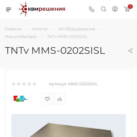
0
—
—
—
Главная
Каталог
AV оборудование
—
Масштабаторы
TNTv MMS-0202SISL
TNTv MMS-0202SISL
Артикул:
MMS-0202SISL