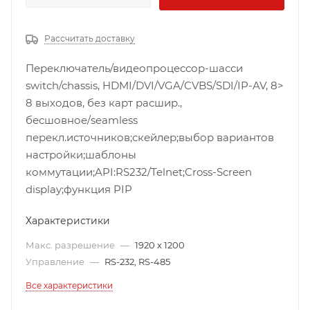
Рассчитать доставку
Переключатель/видеопроцессор-шасси
switch/chassis, HDMI/DVI/VGA/CVBS/SDI/IP-AV, 8>
8 выходов, без карт расшир.,
бесшовное/seamless
перекл.источников;скейлер;выбор вариантов
настройки;шаблоны
коммутации;API:RS232/Telnet;Cross-Screen
display;функция PIP
Характеристики
Макс. разрешение
—
1920 x 1200
Управление
—
RS-232, RS-485
Все характеристики