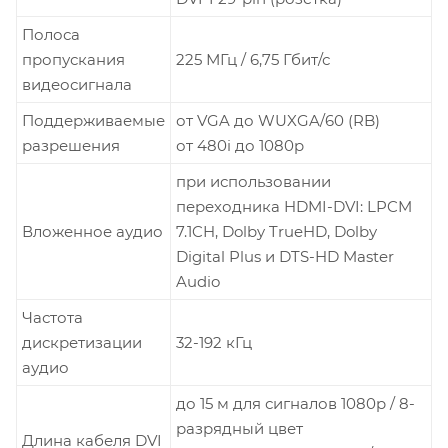
Полоса
пропускания
225 МГц / 6,75 Гбит/с
видеосигнала
Поддерживаемые
от VGA до WUXGA/60 (RB)
разрешения
от 480i до 1080p
при использовании
переходника HDMI-DVI: LPCM
Вложенное аудио
7.1CH, Dolby TrueHD, Dolby
Digital Plus и DTS-HD Master
Audio
Частота
дискретизации
32-192 кГц
аудио
до 15 м для сигналов 1080p / 8-
разрядный цвет
Длина кабеля DVI