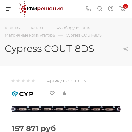
0
—
—
—
Главная
Каталог
AV оборудование
—
Матричные коммутаторы
Cypress COUT-8DS
Cypress COUT-8DS
Артикул:
COUT-8DS
157 871
руб