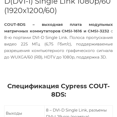
D(DVI-I) Single Link 1080p/60
(1920х1200/60)
COUT-8DS – выходная плата модульных
матричных коммутаторов CMSI-1616 и CMSI-3232
с
8-ю портами DVI-D Single Link. Полоса пропускания
видео 225 МГц (6,75 Гбит/с), поддерживаемые
разрешения компьютерного графического сигнала
до WUXGA/60 (RB), HDTV до 1080p, поддержка 3D.
Спецификация Cypress COUT-
8DS:
8 – DVI-D Single Link, разъемы
Выходы
DVI-I 29-pin (розетка)